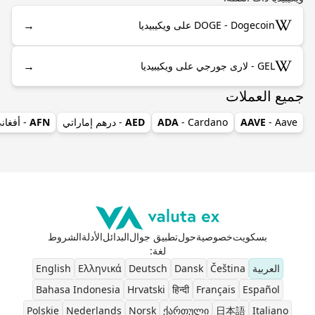
→
DOGE - Dogecoin على ويكيبيديا
→
GEL - لارى جورجي على ويكيبيديا
جميع العملات
- Aave
AAVE
- Cardano
ADA
AED
- درهم إماراتي
AFN
- أفغان
بسكويت
خصوصية
حول
تطبيق جوال
البدائل
الأدلة
الشروط
لغة
:
العربية
Čeština
Dansk
Deutsch
Ελληνικά
English
Bahasa Indonesia
Hrvatski
हिन्दी
Français
Español
Polskie
Nederlands
Norsk
ქართული
日本語
Italiano