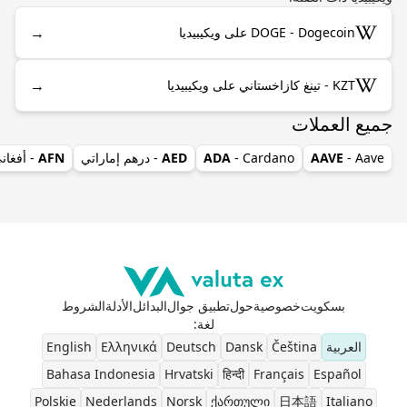
→
DOGE - Dogecoin على ويكيبيديا
→
KZT - تينغ كازاخستاني على ويكيبيديا
جميع العملات
- Aave
AAVE
- Cardano
ADA
AED
- درهم إماراتي
AFN
- أفغان
بسكويت
خصوصية
حول
تطبيق جوال
البدائل
الأدلة
الشروط
لغة
:
العربية
Čeština
Dansk
Deutsch
Ελληνικά
English
Bahasa Indonesia
Hrvatski
हिन्दी
Français
Español
Polskie
Nederlands
Norsk
ქართული
日本語
Italiano