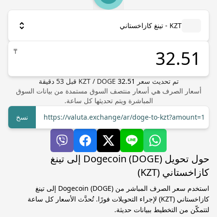
KZT - تينغ كازاخستاني
₸
تم تحديث سعر
32.51
DOGE
/
KZT
قبل
53
دقيقة
أسعار الصرف هي أسعار منتصف السوق مستمدة من بيانات السوق
المباشرة ويتم تحديثها كل ساعة.
https://valuta.exchange/ar/doge-to-kzt?amount=1
نسخ
حول تحويل Dogecoin (DOGE) إلى تينغ
كازاخستاني (KZT)
استخدم سعر الصرف المباشر من Dogecoin (DOGE) إلى تينغ
كازاخستاني (KZT) لإجراء التحويلات فورًا. تُحدَّث الأسعار كل ساعة
لتتمكّن من التخطيط ببيانات حديثة.