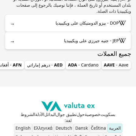
بلدان المستخدم أو تاريخ العملة ، فإننا نوصيك بالرجوع إلى صفحات
ويكيبيديا ذات الصلة.
→
DOP - بيزو الدومنيكان على ويكيبيديا
→
JEP - جنيه جيرزي على ويكيبيديا
جميع العملات
- Aave
AAVE
- Cardano
ADA
AED
- درهم إماراتي
AFN
- أفغان
بسكويت
خصوصية
حول
تطبيق جوال
البدائل
الأدلة
الشروط
لغة
:
العربية
Čeština
Dansk
Deutsch
Ελληνικά
English