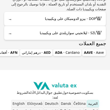
النقدية أو بلدان المستخدم أو تاريخ العملة ، فإننا نوصيك بالرجوع إلى
صفحات ويكيبيديا ذات الصلة.
→
DOP - بيزو الدومنيكان على ويكيبيديا
→
SZL - ليلانجيني سوازيلندي على ويكيبيديا
جميع العملات
- Aave
AAVE
- Cardano
ADA
AED
- درهم إماراتي
AFN
- أفغان
بسكويت
خصوصية
حول
تطبيق جوال
البدائل
الأدلة
الشروط
لغة
:
العربية
Čeština
Dansk
Deutsch
Ελληνικά
English