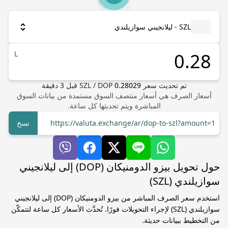
SZL - ليلانجيني سوازيلندي
L
تم تحديث سعر
0.28029
DOP
/
SZL
قبل
3
دقيقة
أسعار الصرف هي أسعار منتصف السوق مستمدة من بيانات السوق
المباشرة ويتم تحديثها كل ساعة.
https://valuta.exchange/ar/dop-to-szl?amount=1
نسخ
حول تحويل بيزو الدومنيكان (DOP) إلى ليلانجيني
سوازيلندي (SZL)
استخدم سعر الصرف المباشر من بيزو الدومنيكان (DOP) إلى ليلانجيني
سوازيلندي (SZL) لإجراء التحويلات فورًا. تُحدَّث الأسعار كل ساعة لتتمكّن
من التخطيط ببيانات حديثة.