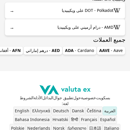
→
DOT - Polkadot على ويكيبيديا
→
AMD - درام أرميني على ويكيبيديا
جميع العملات
- Aave
AAVE
- Cardano
ADA
AED
- درهم إماراتي
AFN
- أفغان
بسكويت
خصوصية
حول
تطبيق جوال
البدائل
الأدلة
الشروط
لغة
:
العربية
Čeština
Dansk
Deutsch
Ελληνικά
English
Bahasa Indonesia
Hrvatski
हिन्दी
Français
Español
Polskie
Nederlands
Norsk
ქართული
日本語
Italiano