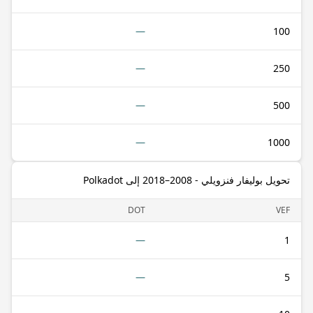
—
100
—
250
—
500
—
1000
تحويل بوليفار فنزويلي - 2008–2018 إلى Polkadot
DOT
VEF
—
1
—
5