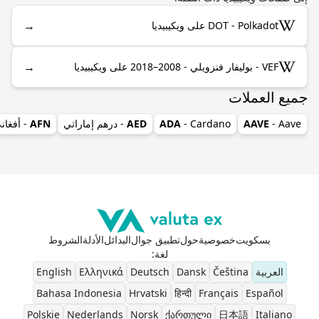
→
DOT - Polkadot على ويكيبيديا
→
VEF - بوليفار فنزويلي - 2008–2018 على ويكيبيديا
جميع العملات
- Aave
AAVE
- Cardano
ADA
AED
- درهم إماراتي
AFN
- أفغان
بسكويت
خصوصية
حول
تطبيق جوال
البدائل
الأدلة
الشروط
لغة
:
العربية
Čeština
Dansk
Deutsch
Ελληνικά
English
Bahasa Indonesia
Hrvatski
हिन्दी
Français
Español
Polskie
Nederlands
Norsk
ქართული
日本語
Italiano