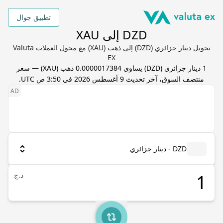
تطبيق جوال
DZD إلى XAU
تحويل دينار جزائري (DZD) إلى ذهب (XAU) مع محول العملات Valuta
EX
1
دينار جزائري
(
DZD
) يساوي
0.0000017384
ذهب
(
XAU
) — سعر
منتصف السوق، آخر تحديث
9 أغسطس 2026 في 3:50 ص UTC
.
DZD - دينار جزائري
د.ج