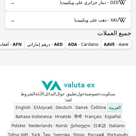
→
DZD - دينار جزائري على ويكيبيديا
→
XAU - ذهب على ويكيبيديا
جميع العملات
- Aave
AAVE
- Cardano
ADA
AED
- درهم إماراتي
AFN
- أفغان
بسكويت
خصوصية
حول
تطبيق جوال
البدائل
الأدلة
الشروط
لغة
:
العربية
Čeština
Dansk
Deutsch
Ελληνικά
English
Bahasa Indonesia
Hrvatski
हिन्दी
Français
Español
Polskie
Nederlands
Norsk
ქართული
日本語
Italiano
Tiếng Việt
Türk
ไทย
Svenska
Shqip
Pусский
Português