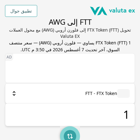
تطبيق جوال
FTT إلى AWG
تحويل FTX Token (FTT) إلى فلورن أروبي (AWG) مع محول العملات
Valuta EX
1
) يساوي
FTT
(
FTX Token
—
فلورن أروبي
(
AWG
) — سعر منتصف
السوق، آخر تحديث
7 أغسطس 2026 في 3:50 م UTC
.
FTT - FTX Token