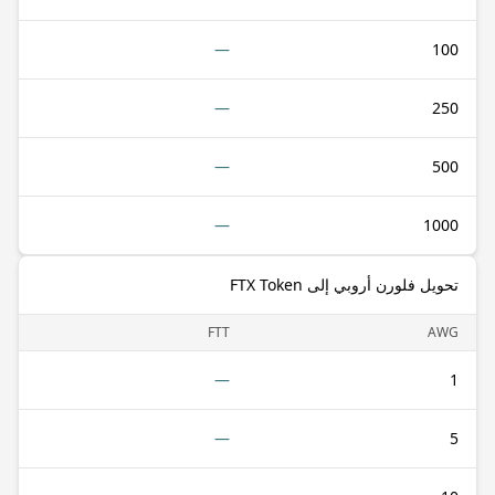
—
100
—
250
—
500
—
1000
تحويل فلورن أروبي إلى FTX Token
FTT
AWG
—
1
—
5