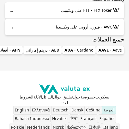
→
FTT - FTX Token على ويكيبيديا
→
AWG - فلورن أروبي على ويكيبيديا
جميع العملات
- Aave
AAVE
- Cardano
ADA
AED
- درهم إماراتي
AFN
- أفغان
بسكويت
خصوصية
حول
تطبيق جوال
البدائل
الأدلة
الشروط
لغة
:
العربية
Čeština
Dansk
Deutsch
Ελληνικά
English
Bahasa Indonesia
Hrvatski
हिन्दी
Français
Español
Polskie
Nederlands
Norsk
ქართული
日本語
Italiano