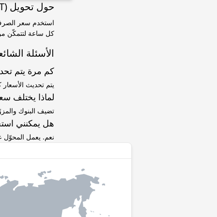
حول تحويل FTX Token (FTT) إلى Dogecoin (DOGE)
كل ساعة لتتمكّن من 
الأسئلة الشائع
كم مرة يتم تح
يتم تحديث الأسعار 
لماذا يختلف سعر FTT إلى DOGE عن سعر ا
تضيف البنوك والمزو
هل يمكنني استخ
نعم. يعمل المحوّل