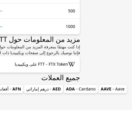
—
500
—
1000
مزيد من المعلومات حول FTT أو DOGE
فإننا نوصيك بالرجوع إلى صفحات ويكيبيديا ذات ا
FTT - FTX Token على ويكيبيديا
جميع العملات
- Aave
AAVE
- Cardano
ADA
AED
- درهم إماراتي
AFN
- أفغان