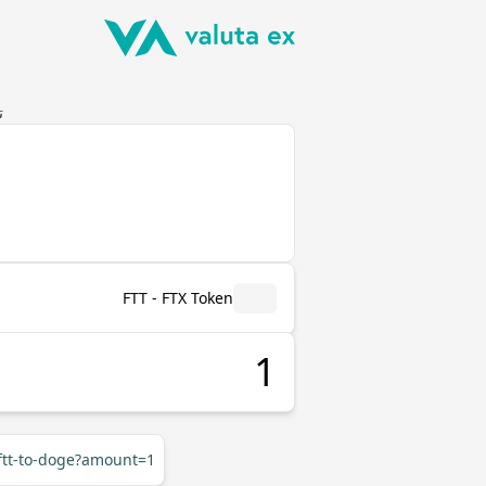
تحويل
FTT - FTX Token
/ftt-to-doge?amount=1