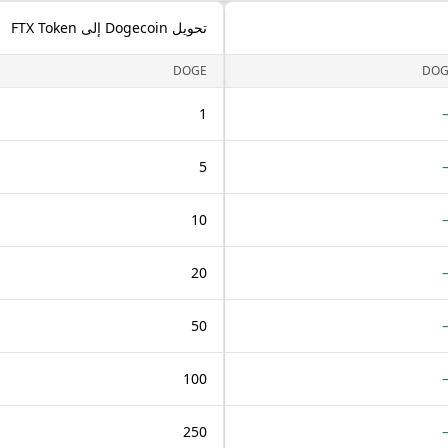
تحويل Dogecoin إلى FTX Token
DOGE
DOG
1
5
10
20
50
100
250