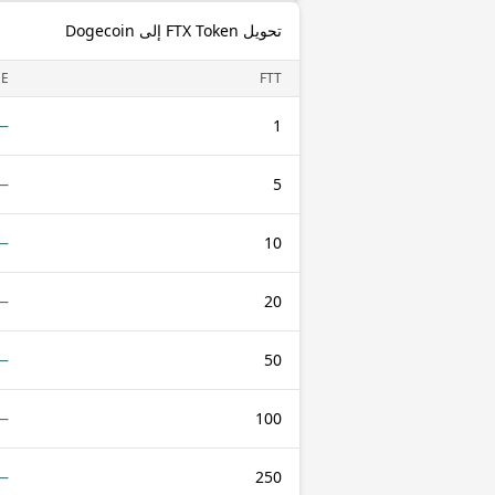
تحويل FTX Token إلى Dogecoin
E
FTT
—
1
—
5
—
10
—
20
—
50
—
100
—
250