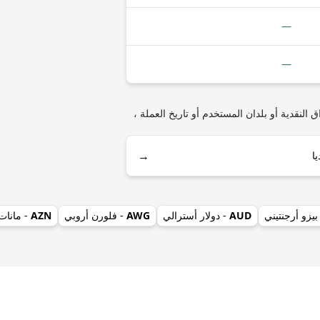
—
—
DOGE (Do) مثل أنواع العملات المعدنية أو الأوراق النقدية أو بلدان المستخدم أو تاريخ العملة ،
→
بيزو أرجنتيني
AUD
- دولار أسترالي
AWG
- فلورن أروبي
AZN
- مانات