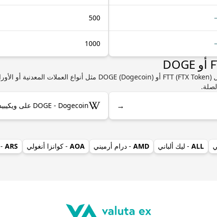
500
1000
إذا كنت مهتمًا بمعرفة المزيد من المعلومات حول FTT (FTX Token) أو gecoin
لصلة.
→
DOGE - Dogecoin على ويكيبيديا
ي
ALL
- ليك ألباني
AMD
- درام أرميني
AOA
- كوانزا أنغولي
ARS
- 