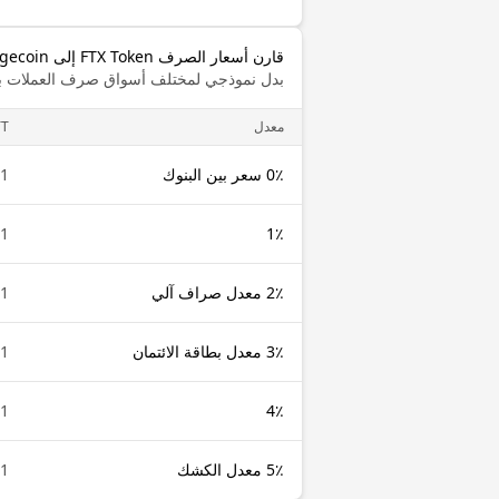
قارن أسعار الصرف FTX Token إلى Dogecoin
بدل نموذجي لمختلف أسواق صرف العملات با
معدل
TT
0٪ سعر بين البنوك
1 FTT
1 FTT
1٪
2٪ معدل صراف آلي
1 FTT
3٪ معدل بطاقة الائتمان
1 FTT
1 FTT
4٪
5٪ معدل الكشك
1 FTT