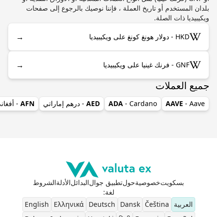
بلدان المستخدم أو تاريخ العملة ، فإننا نوصيك بالرجوع إلى صفحات
ويكيبيديا ذات الصلة.
→
HKD - دولار هونغ كونغ على ويكيبيديا
→
GNF - فرنك غينيا على ويكيبيديا
جميع العملات
- Aave
AAVE
- Cardano
ADA
AED
- درهم إماراتي
AFN
- أفغان
بسكويت
خصوصية
حول
تطبيق جوال
البدائل
الأدلة
الشروط
لغة
:
العربية
Čeština
Dansk
Deutsch
Ελληνικά
English