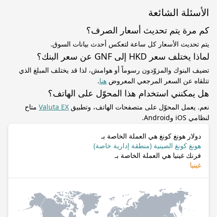
الأسئلة الشائعة
كم مرة يتم تحديث أسعار الصرف؟
يتم تحديث الأسعار كل ساعة لتعكس أحدث بيانات السوق.
لماذا يختلف سعر HKD إلى GNF عن سعر البنك؟
تضيف البنوك والمزوّدون رسوماً أو هوامش، لذا قد يختلف المبلغ الذي
تتلقاه عن السعر المرجعي المعروض
هنا
.
هل يمكنني استخدام هذا المحوّل على الهاتف؟
نعم. يعمل المحوّل على متصفحات الهاتف، وتطبيق
Valuta EX
متاح
لنظامي iOS وAndroid.
دولار هونغ كونغ هي العملة الخاصة بـ
هونغ كونغ الصينية (منطقة إدارية خاصة)
فرنك غينيا هي العملة الخاصة بـ
غينيا