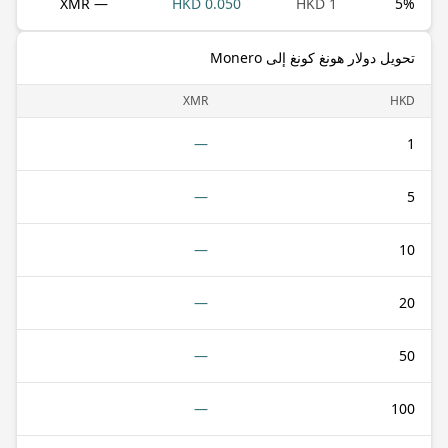
— XMR
0.050 HKD
1 HKD
5
%
تحويل دولار هونغ كونغ إلى Monero
XMR
HKD
—
1
—
5
—
10
—
20
—
50
—
100