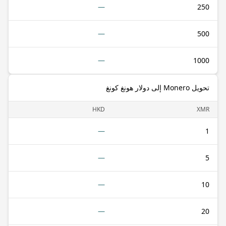
—
250
—
500
—
1000
تحويل Monero إلى دولار هونغ كونغ
HKD
XMR
—
1
—
5
—
10
—
20