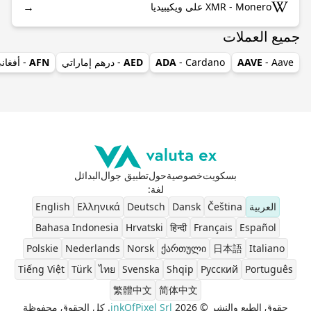
→
XMR - Monero على ويكيبيديا
جميع العملات
- Aave
AAVE
- Cardano
ADA
AED
- درهم إماراتي
AFN
- أفغان
بسكويت
خصوصية
حول
تطبيق جوال
البدائل
لغة
:
العربية
Čeština
Dansk
Deutsch
Ελληνικά
English
Bahasa Indonesia
Hrvatski
हिन्दी
Français
Español
Polskie
Nederlands
Norsk
ქართული
日本語
Italiano
Tiếng Việt
Türk
ไทย
Svenska
Shqip
Pусский
Português
繁體中文
简体中文
حقوق الطبع والنشر © 2026
inkOfPixel Srl
. كل الحقوق محفوظة