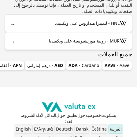
النقدية أو بلدان المستخدم أو تاريخ العملة ، فإننا نوصيك بالرجوع إلى
صفحات ويكيبيديا ذات الصلة.
→
HNL - ليمبيرا هنداروس على ويكيبيديا
→
MUR - روبية موريشيوسية على ويكيبيديا
جميع العملات
- Aave
AAVE
- Cardano
ADA
AED
- درهم إماراتي
AFN
- أفغان
بسكويت
خصوصية
حول
تطبيق جوال
البدائل
الأدلة
الشروط
لغة
:
العربية
Čeština
Dansk
Deutsch
Ελληνικά
English