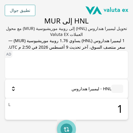
تطبيق جوال
HNL إلى MUR
تحويل ليمبيرا هنداروس (HNL) إلى روبية موريشيوسية (MUR) مع محول
العملات Valuta EX
1
ليمبيرا هنداروس
(
HNL
) يساوي
1.76
روبية موريشيوسية
(
MUR
) —
سعر منتصف السوق، آخر تحديث
9 أغسطس 2026 في 2:50 م UTC
.
HNL - ليمبيرا هنداروس
L