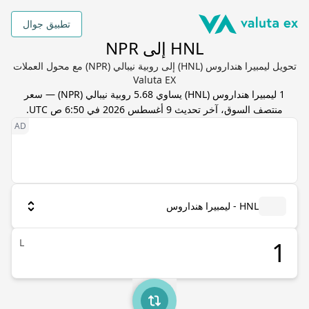
تطبيق جوال
HNL إلى NPR
تحويل ليمبيرا هنداروس (HNL) إلى روبية نيبالي (NPR) مع محول العملات
Valuta EX
1
ليمبيرا هنداروس
(
HNL
) يساوي
5.68
روبية نيبالي
(
NPR
) — سعر
منتصف السوق، آخر تحديث
9 أغسطس 2026 في 6:50 ص UTC
.
HNL - ليمبيرا هنداروس
L