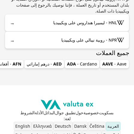
بلدان المستخدم أو تاريخ العملة ، فإننا نوصيك بالرجوع إلى صفحات
ويكيبيديا ذات الصلة.
→
HNL - ليمبيرا هنداروس على ويكيبيديا
→
NPR - روبية نيبالي على ويكيبيديا
جميع العملات
- Aave
AAVE
- Cardano
ADA
AED
- درهم إماراتي
AFN
- أفغان
بسكويت
خصوصية
حول
تطبيق جوال
البدائل
الأدلة
الشروط
لغة
:
العربية
Čeština
Dansk
Deutsch
Ελληνικά
English