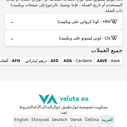
المستخدم أو تاريخ العملة ، فإننا نوصيك بالرجوع إلى صفحات ويكيبيديا
ذات الصلة.
→
HRK - كونا كرواتي على ويكيبيديا
→
LSL - لوتي ليسوتو على ويكيبيديا
جميع العملات
- Aave
AAVE
- Cardano
ADA
AED
- درهم إماراتي
AFN
- أفغان
بسكويت
خصوصية
حول
تطبيق جوال
البدائل
الأدلة
الشروط
لغة
:
العربية
Čeština
Dansk
Deutsch
Ελληνικά
English