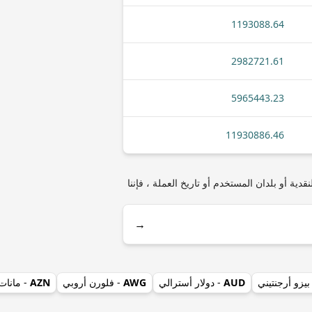
1193088.64
2982721.61
5965443.23
11930886.46
) مثل أنواع العملات المعدنية أو الأوراق النقدية أو بلدان المستخدم أو تاريخ العملة ، فإننا
→
بيزو أرجنتيني
AUD
- دولار أسترالي
AWG
- فلورن أروبي
AZN
- مانات