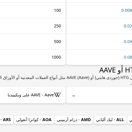
100
0.00
250
0.0
500
0.0
1000
0.0
إذا كنت مهتمًا بمعرفة المزيد من المعلومات حول HTG (جوردى هايتي) أو AAVE (Aave
→
AAVE - Aave على ويكيبيديا
ي
ALL
- ليك ألباني
AMD
- درام أرميني
AOA
- كوانزا أنغولي
ARS
- 