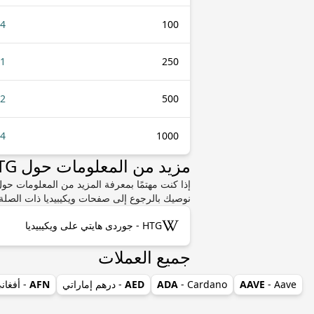
84
100
21
250
42
500
84
1000
مزيد من المعلومات حول HTG أو AAVE
نوصيك بالرجوع إلى صفحات ويكيبيديا ذات الصلة.
HTG - جوردى هايتي على ويكيبيديا
جميع العملات
- Aave
AAVE
- Cardano
ADA
AED
- درهم إماراتي
AFN
- أفغان