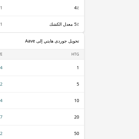
1 HTG
4٪
5٪ معدل الكشك
1 HTG
تحويل جوردى هايتي إلى Aave
VE
HTG
84
1
42
5
84
10
17
20
42
50