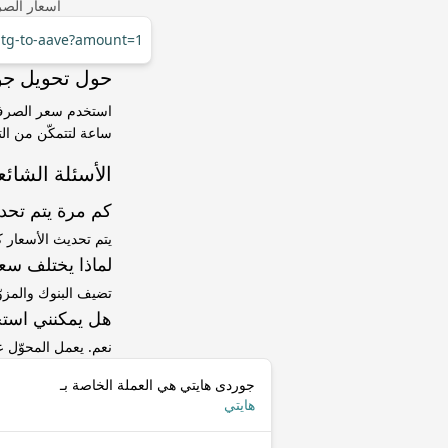
أسعار الصر
/htg-to-aave?amount=1
حول تحويل جوردى هايتي (
ساعة لتتمكّن من الت
الأسئلة الشائع
كم مرة يتم تح
يتم تحديث الأسعار 
لماذا يختلف سعر HTG إلى AAVE عن سعر ا
تضيف البنوك والمزو
هل يمكنني استخ
نعم. يعمل المحوّل
جوردى هايتي هي العملة الخاصة بـ
هايتي