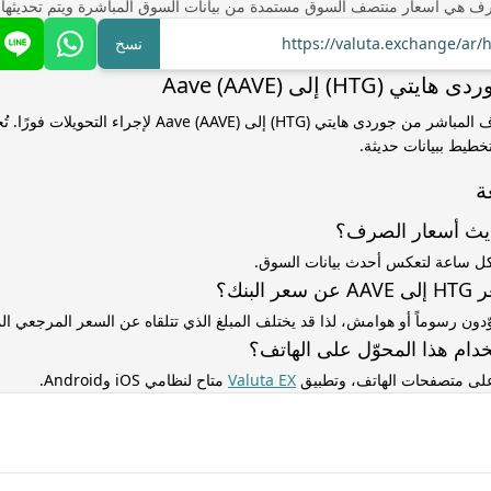
ف هي أسعار منتصف السوق مستمدة من بيانات السوق المباشرة ويتم تحديثها
https://valuta.exchange/ar
نسخ
HTG) إلى Aave (AAVE)
استخدم سعر الصرف المباشر من جوردى هايتي (HTG) إلى Aave (AAVE) ل
خطيط ببيانات حديثة.
ة
ديث أسعار الصرف؟
كل ساعة لتعكس أحدث بيانات السوق.
لبنك؟
ّدون رسوماً أو هوامش، لذا قد يختلف المبلغ الذي تتلقاه عن السعر المرجعي 
دام هذا المحوّل على الهاتف؟
 على متصفحات الهاتف، وتطبيق
Valuta EX
متاح لنظامي iOS وAndroid.