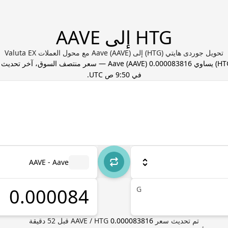
HTG إلى AAVE
تحويل جوردى هايتي (HTG) إلى Aave (AAVE) مع محول العملات Valuta EX
HT
) يساوي
0.000083816
) — سعر منتصف السوق، آخر تحديث
AAVE
(
Aave
في 9:50 ص UTC
.
AAVE - Aave
G
تم تحديث سعر
0.000083816
HTG
/
AAVE
قبل
52
دقيقة