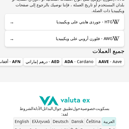
بلدان المستخدم أو تاريخ العملة ، فإننا نوصيك بالرجوع إلى صفحات
ويكيبيديا ذات الصلة.
→
HTG - جوردى هايتي على ويكيبيديا
→
AWG - فلورن أروبي على ويكيبيديا
جميع العملات
- Aave
AAVE
- Cardano
ADA
AED
- درهم إماراتي
AFN
- أفغان
بسكويت
خصوصية
حول
تطبيق جوال
البدائل
الأدلة
الشروط
لغة
:
العربية
Čeština
Dansk
Deutsch
Ελληνικά
English