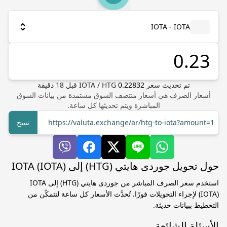
IOTA - IOTA
تم تحديث سعر
0.22832
HTG
/
IOTA
قبل
18
دقيقة
أسعار الصرف هي أسعار منتصف السوق مستمدة من بيانات السوق
المباشرة ويتم تحديثها كل ساعة.
https://valuta.exchange/ar/htg-to-iota?amount=1
نسخ
حول تحويل جوردى هايتي (HTG) إلى IOTA (IOTA)
استخدم سعر الصرف المباشر من جوردى هايتي (HTG) إلى IOTA
(IOTA) لإجراء التحويلات فورًا. تُحدَّث الأسعار كل ساعة لتتمكّن من
التخطيط ببيانات حديثة.
الأسئلة الشائعة