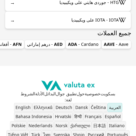
→
HTG - جوردى هايتي على ويكيبيديا
→
IOTA - IOTA على ويكيبيديا
جميع العملات
- Aave
AAVE
- Cardano
ADA
AED
- درهم إماراتي
AFN
- أفغان
بسكويت
خصوصية
حول
تطبيق جوال
البدائل
الأدلة
الشروط
لغة
:
العربية
Čeština
Dansk
Deutsch
Ελληνικά
English
Bahasa Indonesia
Hrvatski
हिन्दी
Français
Español
Polskie
Nederlands
Norsk
ქართული
日本語
Italiano
Tiếng Việt
Türk
ไทย
Svenska
Shqip
Pусский
Português