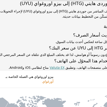
 إلى بيزو اوروغواي (UYU)
استخدم سعر الصرف المباشر من جوردى هايتي (HTG) إلى بيزو اوروغو
مكّن من التخطيط ببيانات حديثة.
ة
ديث أسعار الصرف؟
كل ساعة لتعكس أحدث بيانات السوق.
لبنك؟
ّدون رسوماً أو هوامش، لذا قد يختلف المبلغ الذي تتلقاه عن السعر المرجعي 
دام هذا المحوّل على الهاتف؟
 على متصفحات الهاتف، وتطبيق
Valuta EX
متاح لنظامي iOS وAndroid.
بيزو اوروغواي هي العملة الخاصة بـ
أورغواي