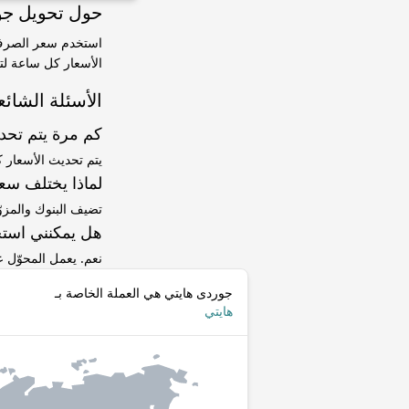
حول تحويل جوردى هايتي (HTG)
الأسعار كل ساعة لتت
الأسئلة الشائع
كم مرة يتم تح
يتم تحديث الأسعار 
لماذا يختلف سعر HTG إلى UYU عن سعر ا
تضيف البنوك والمزو
هل يمكنني استخ
نعم. يعمل المحوّل
جوردى هايتي هي العملة الخاصة بـ
هايتي