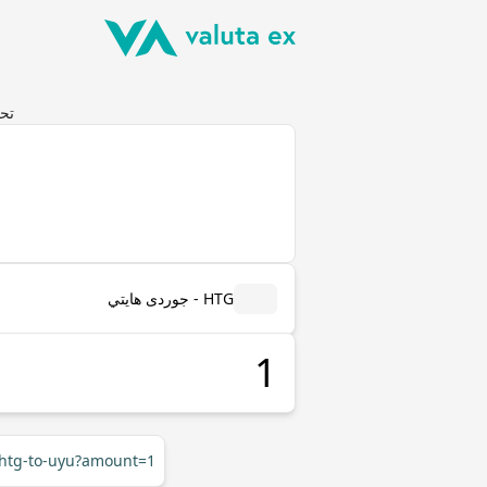
تحويل جو
HTG - جوردى هايتي
r/htg-to-uyu?amount=1