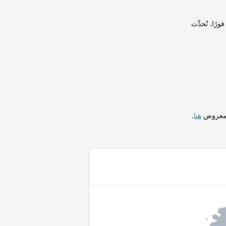
اي (UYU) لإجراء التحويلات فورًا. تُحدَّث
المعروض
هنا
.