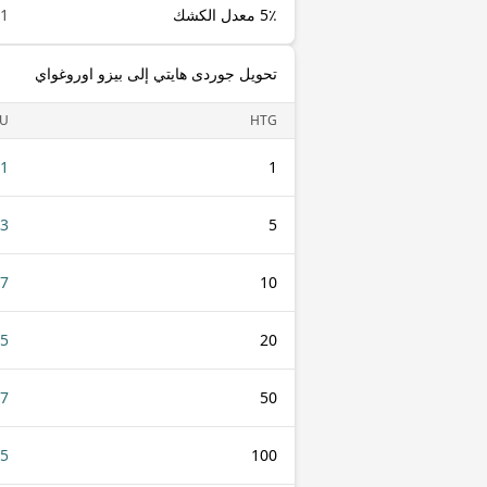
5٪ معدل الكشك
1 HTG
تحويل جوردى هايتي إلى بيزو اوروغواي
U
HTG
31
1
53
5
07
10
15
20
37
50
75
100