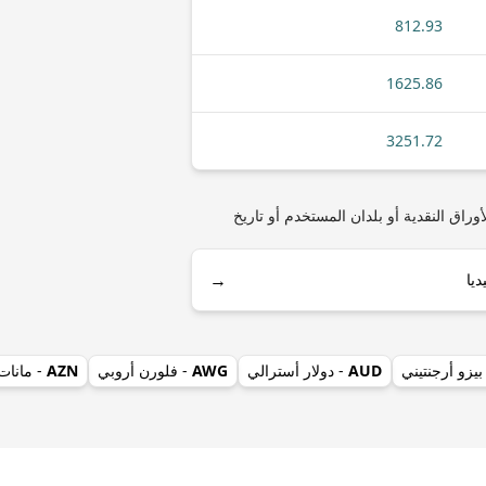
812.93
1625.86
3251.72
مثل أنواع العملات المعدنية أو الأوراق النقدية أو بلدان المستخدم أو تاريخ
→
بيزو أرجنتيني
AUD
- دولار أسترالي
AWG
- فلورن أروبي
AZN
- مانات