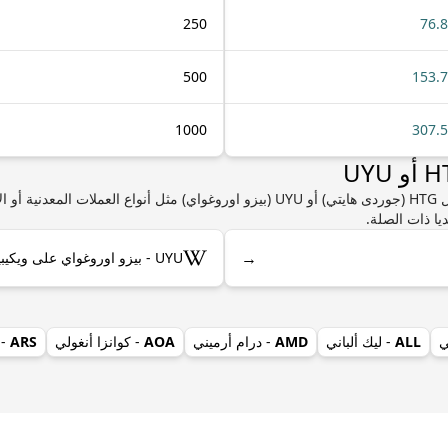
250
76.
500
153.
1000
307.
إذا كنت مهتمًا بمعرفة المزيد من المعلومات حول HTG (جوردى هايتي) أو UYU (بيزو اوروغواي) 
يا ذات الصلة.
→
UYU - بيزو اوروغواي على ويكيبيديا
ي
ALL
- ليك ألباني
AMD
- درام أرميني
AOA
- كوانزا أنغولي
ARS
- 