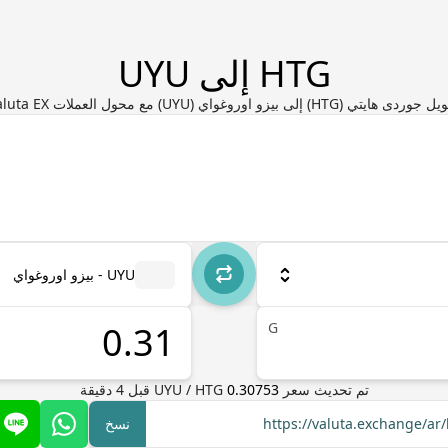
HTG إلى UYU
ردى هايتي (HTG) إلى بيزو اوروغواي (UYU) مع محول العملات Valuta EX
UYU - بيزو اوروغواي
G
تم تحديث سعر
0.30753
HTG
/
UYU
قبل
4
دقيقة
https://valuta.exchange/a
نسخ