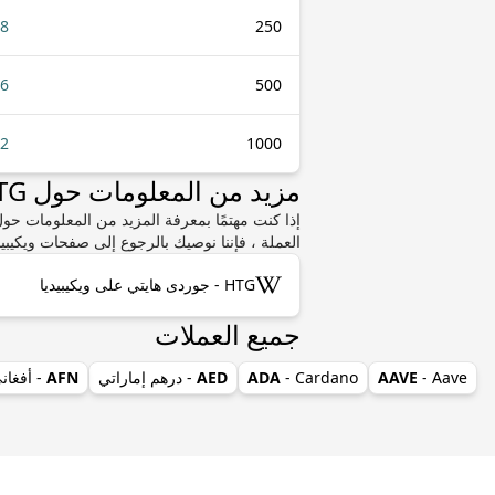
88
250
76
500
52
1000
مزيد من المعلومات حول HTG أو UYU
العملة ، فإننا نوصيك بالرجوع إلى صفحات ويكيبيد
HTG - جوردى هايتي على ويكيبيديا
جميع العملات
- Aave
AAVE
- Cardano
ADA
AED
- درهم إماراتي
AFN
- أفغان