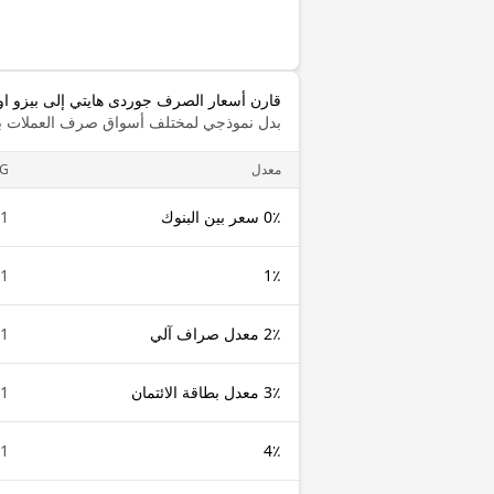
قارن أسعار الصرف جوردى هايتي إلى بيزو ا
بدل نموذجي لمختلف أسواق صرف العملات با
معدل
G
0٪ سعر بين البنوك
1 HTG
1 HTG
1٪
2٪ معدل صراف آلي
1 HTG
3٪ معدل بطاقة الائتمان
1 HTG
1 HTG
4٪