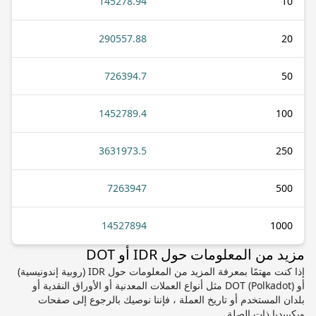
145278.94
10
290557.88
20
726394.7
50
1452789.4
100
3631973.5
250
7263947
500
14527894
1000
مزيد من المعلومات حول IDR أو DOT
إذا كنت مهتمًا بمعرفة المزيد من المعلومات حول IDR (روبية إندونيسية)
أو DOT (Polkadot) مثل أنواع العملات المعدنية أو الأوراق النقدية أو
بلدان المستخدم أو تاريخ العملة ، فإننا نوصيك بالرجوع إلى صفحات
ويكيبيديا ذات الصلة.