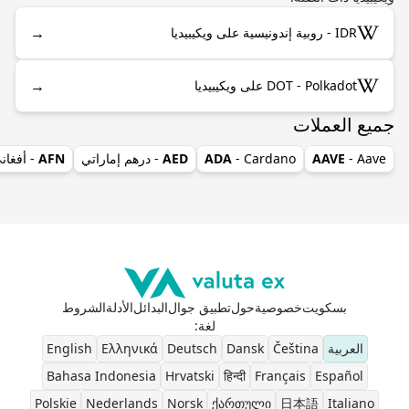
→
IDR - روبية إندونيسية على ويكيبيديا
→
DOT - Polkadot على ويكيبيديا
جميع العملات
- Aave
AAVE
- Cardano
ADA
AED
- درهم إماراتي
AFN
- أفغان
بسكويت
خصوصية
حول
تطبيق جوال
البدائل
الأدلة
الشروط
لغة
:
العربية
Čeština
Dansk
Deutsch
Ελληνικά
English
Bahasa Indonesia
Hrvatski
हिन्दी
Français
Español
Polskie
Nederlands
Norsk
ქართული
日本語
Italiano