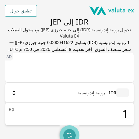
تطبيق جوال
IDR إلى JEP
تحويل روبية إندونيسية (IDR) إلى جنيه جيرزي (JEP) مع محول العملات
Valuta EX
1
روبية إندونيسية
(
IDR
) يساوي
0.000041622
جنيه جيرزي
(
JEP
) —
سعر منتصف السوق، آخر تحديث
8 أغسطس 2026 في 7:50 م UTC
.
IDR - روبية إندونيسية
Rp