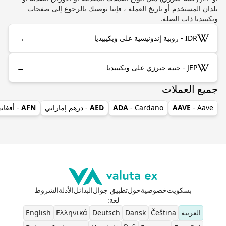
بلدان المستخدم أو تاريخ العملة ، فإننا نوصيك بالرجوع إلى صفحات
ويكيبيديا ذات الصلة.
→
IDR - روبية إندونيسية على ويكيبيديا
→
JEP - جنيه جيرزي على ويكيبيديا
جميع العملات
- Aave
AAVE
- Cardano
ADA
AED
- درهم إماراتي
AFN
- أفغان
بسكويت
خصوصية
حول
تطبيق جوال
البدائل
الأدلة
الشروط
لغة
:
العربية
Čeština
Dansk
Deutsch
Ελληνικά
English