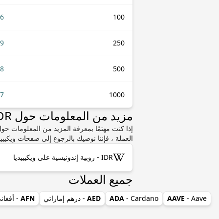
36
100
89
250
78
500
57
1000
مزيد من المعلومات حول IDR أو MZN
العملة ، فإننا نوصيك بالرجوع إلى صفحات ويكيبيد
IDR - روبية إندونيسية على ويكيبيديا
جميع العملات
- Aave
AAVE
- Cardano
ADA
AED
- درهم إماراتي
AFN
- أفغان