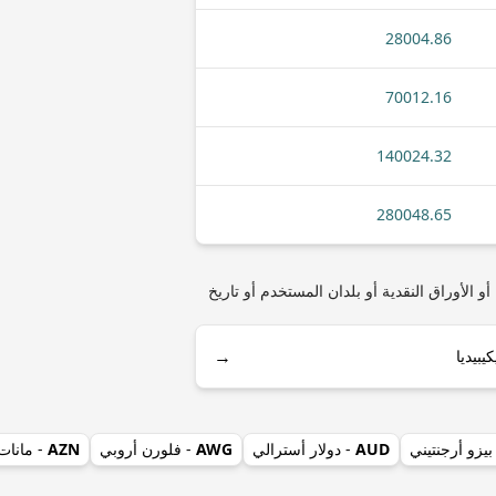
28004.86
70012.16
140024.32
280048.65
وزمبيقي) مثل أنواع العملات المعدنية أو الأوراق النقدية أو بلدان المستخدم أو تاريخ
→
بيزو أرجنتيني
AUD
- دولار أسترالي
AWG
- فلورن أروبي
AZN
- مانات