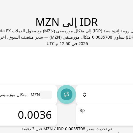
IDR إلى MZN
نيسية (IDR) إلى متكال موزمبيقي (MZN) مع محول العملات Valuta EX
ID
) يساوي
0.0035708
متكال موزمبيقي
(
MZN
) — سعر منتصف السوق، آخر
2026 في 12:50 م UTC
.
MZN - متكال موزمبيقي
Rp
تم تحديث سعر
0.0035708
IDR
/
MZN
قبل
3
دقيقة