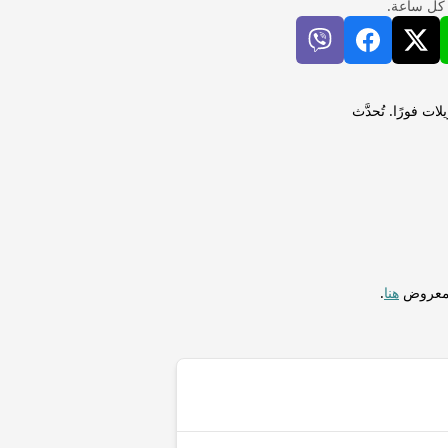
 كل ساعة.
I) إلى متكال موزمبيقي (MZN) لإجراء التحويلات فورًا. تُحدَّث
المعروض
هنا
.