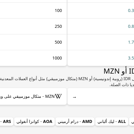
100
0.
250
0.
500
1.
1000
3.
إذا كنت مهتمًا بمعرفة المزيد من المعلومات حول IDR (روبية إندونيسية) أو MZN (متكال م
يا ذات الصلة.
→
MZN - متكال موزمبيقي على ويكيبيديا
ي
ALL
- ليك ألباني
AMD
- درام أرميني
AOA
- كوانزا أنغولي
ARS
- 