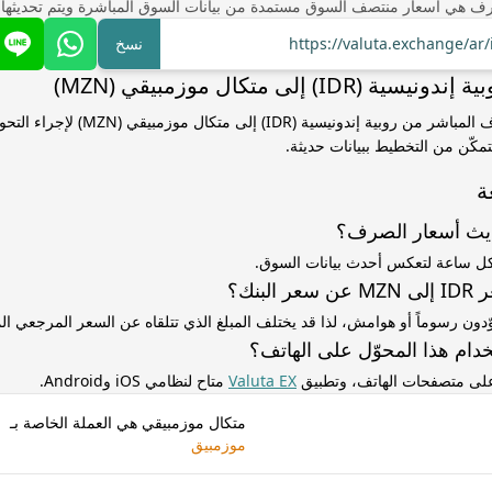
ف هي أسعار منتصف السوق مستمدة من بيانات السوق المباشرة ويتم تحديثها
https://valuta.exchange/a
نسخ
IDR) إلى متكال موزمبيقي (MZN)
استخدم سعر الصرف المباشر من روبية إندونيسية (DR
مكّن من التخطيط ببيانات حديثة.
ة
ديث أسعار الصرف؟
كل ساعة لتعكس أحدث بيانات السوق.
لبنك؟
ّدون رسوماً أو هوامش، لذا قد يختلف المبلغ الذي تتلقاه عن السعر المرجعي 
دام هذا المحوّل على الهاتف؟
 على متصفحات الهاتف، وتطبيق
Valuta EX
متاح لنظامي iOS وAndroid.
متكال موزمبيقي هي العملة الخاصة بـ
موزمبيق