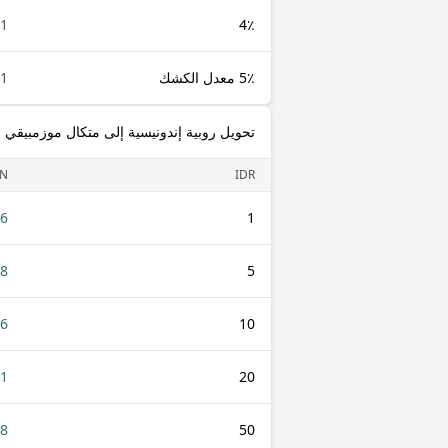
1 IDR
4٪
5٪ معدل الكشك
1 IDR
تحويل روبية إندونيسية إلى متكال موزمبيقي
N
IDR
36
1
18
5
36
10
71
20
18
50