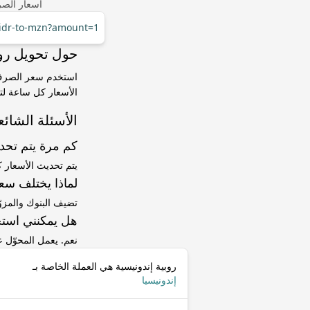
أسعار الصر
r/idr-to-mzn?amount=1
حول تحويل روبية إندونيسية (
الأسعار كل ساعة لتت
الأسئلة الشائع
كم مرة يتم تح
يتم تحديث الأسعار 
لماذا يختلف سعر IDR إلى MZN عن سعر ا
تضيف البنوك والمزو
هل يمكنني استخ
نعم. يعمل المحوّل
روبية إندونيسية هي العملة الخاصة بـ
إندونيسيا