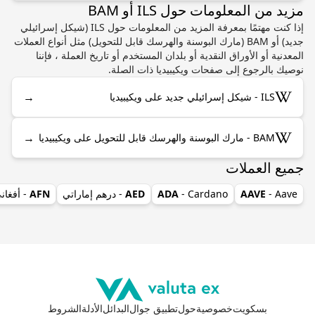
مزيد من المعلومات حول ILS أو BAM
إذا كنت مهتمًا بمعرفة المزيد من المعلومات حول ILS (شيكل إسرائيلي
جديد) أو BAM (مارك البوسنة والهرسك قابل للتحويل) مثل أنواع العملات
المعدنية أو الأوراق النقدية أو بلدان المستخدم أو تاريخ العملة ، فإننا
نوصيك بالرجوع إلى صفحات ويكيبيديا ذات الصلة.
→
ILS - شيكل إسرائيلي جديد على ويكيبيديا
→
BAM - مارك البوسنة والهرسك قابل للتحويل على ويكيبيديا
جميع العملات
- Aave
AAVE
- Cardano
ADA
AED
- درهم إماراتي
AFN
- أفغان
بسكويت
خصوصية
حول
تطبيق جوال
البدائل
الأدلة
الشروط