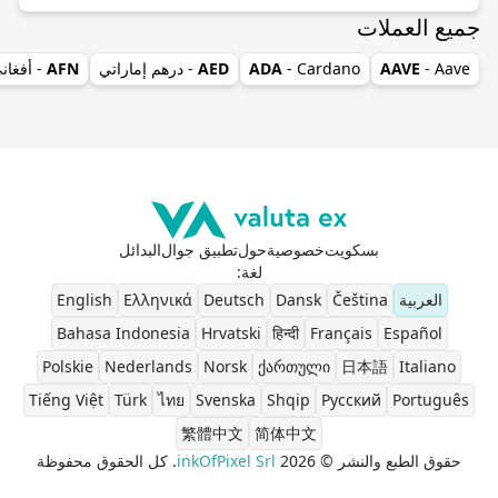
جميع العملات
- Aave
AAVE
- Cardano
ADA
AED
- درهم إماراتي
AFN
- أفغان
بسكويت
خصوصية
حول
تطبيق جوال
البدائل
لغة
:
العربية
Čeština
Dansk
Deutsch
Ελληνικά
English
Bahasa Indonesia
Hrvatski
हिन्दी
Français
Español
Polskie
Nederlands
Norsk
ქართული
日本語
Italiano
Tiếng Việt
Türk
ไทย
Svenska
Shqip
Pусский
Português
繁體中文
简体中文
حقوق الطبع والنشر © 2026
inkOfPixel Srl
. كل الحقوق محفوظة