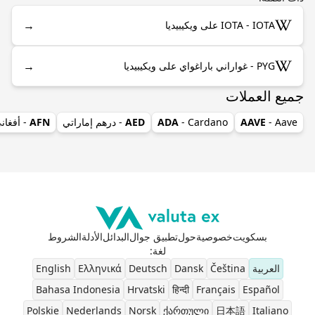
→
IOTA - IOTA على ويكيبيديا
→
PYG - غواراني باراغواي على ويكيبيديا
جميع العملات
- Aave
AAVE
- Cardano
ADA
AED
- درهم إماراتي
AFN
- أفغان
بسكويت
خصوصية
حول
تطبيق جوال
البدائل
الأدلة
الشروط
لغة
:
العربية
Čeština
Dansk
Deutsch
Ελληνικά
English
Bahasa Indonesia
Hrvatski
हिन्दी
Français
Español
Polskie
Nederlands
Norsk
ქართული
日本語
Italiano