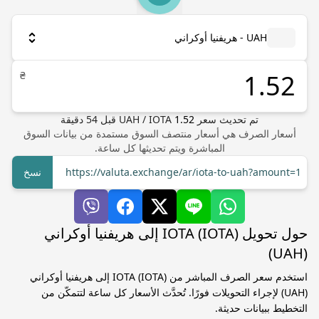
UAH - هريفنيا أوكراني
₴
تم تحديث سعر
1.52
IOTA
/
UAH
قبل
54
دقيقة
أسعار الصرف هي أسعار منتصف السوق مستمدة من بيانات السوق
المباشرة ويتم تحديثها كل ساعة.
https://valuta.exchange/ar/iota-to-uah?amount=1
نسخ
حول تحويل IOTA (IOTA) إلى هريفنيا أوكراني
(UAH)
استخدم سعر الصرف المباشر من IOTA (IOTA) إلى هريفنيا أوكراني
(UAH) لإجراء التحويلات فورًا. تُحدَّث الأسعار كل ساعة لتتمكّن من
التخطيط ببيانات حديثة.