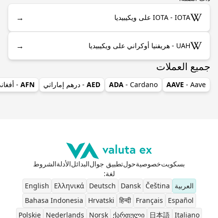
→
IOTA - IOTA على ويكيبيديا
→
UAH - هريفنيا أوكراني على ويكيبيديا
جميع العملات
- Aave
AAVE
- Cardano
ADA
AED
- درهم إماراتي
AFN
- أفغان
بسكويت
خصوصية
حول
تطبيق جوال
البدائل
الأدلة
الشروط
لغة
:
العربية
Čeština
Dansk
Deutsch
Ελληνικά
English
Bahasa Indonesia
Hrvatski
हिन्दी
Français
Español
Polskie
Nederlands
Norsk
ქართული
日本語
Italiano