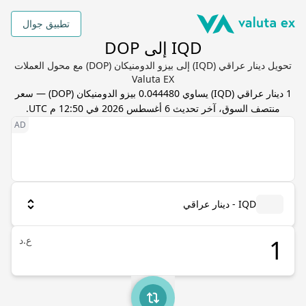
تطبيق جوال
IQD إلى DOP
تحويل دينار عراقي (IQD) إلى بيزو الدومنيكان (DOP) مع محول العملات
Valuta EX
1
دينار عراقي
(
IQD
) يساوي
0.044480
بيزو الدومنيكان
(
DOP
) — سعر
منتصف السوق، آخر تحديث
6 أغسطس 2026 في 12:50 م UTC
.
IQD - دينار عراقي
ع.د