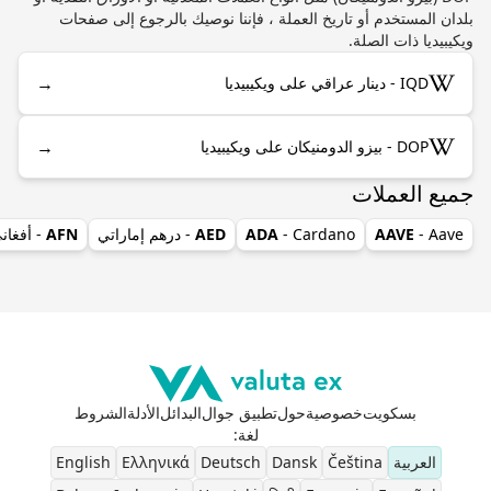
بلدان المستخدم أو تاريخ العملة ، فإننا نوصيك بالرجوع إلى صفحات
ويكيبيديا ذات الصلة.
→
IQD - دينار عراقي على ويكيبيديا
→
DOP - بيزو الدومنيكان على ويكيبيديا
جميع العملات
- Aave
AAVE
- Cardano
ADA
AED
- درهم إماراتي
AFN
- أفغان
بسكويت
خصوصية
حول
تطبيق جوال
البدائل
الأدلة
الشروط
لغة
:
العربية
Čeština
Dansk
Deutsch
Ελληνικά
English