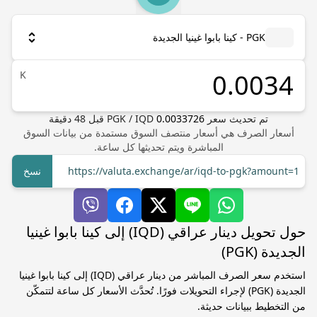
PGK - كينا بابوا غينيا الجديدة
K
تم تحديث سعر
0.0033726
IQD
/
PGK
قبل
48
دقيقة
أسعار الصرف هي أسعار منتصف السوق مستمدة من بيانات السوق
المباشرة ويتم تحديثها كل ساعة.
https://valuta.exchange/ar/iqd-to-pgk?amount=1
نسخ
حول تحويل دينار عراقي (IQD) إلى كينا بابوا غينيا
الجديدة (PGK)
استخدم سعر الصرف المباشر من دينار عراقي (IQD) إلى كينا بابوا غينيا
الجديدة (PGK) لإجراء التحويلات فورًا. تُحدَّث الأسعار كل ساعة لتتمكّن
من التخطيط ببيانات حديثة.