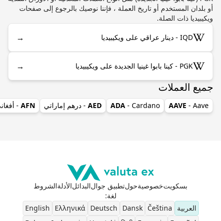
أو بلدان المستخدم أو تاريخ العملة ، فإننا نوصيك بالرجوع إلى صفحات
ويكيبيديا ذات الصلة.
→
IQD - دينار عراقي على ويكيبيديا
→
PGK - كينا بابوا غينيا الجديدة على ويكيبيديا
جميع العملات
- Aave
AAVE
- Cardano
ADA
AED
- درهم إماراتي
AFN
- أفغان
بسكويت
خصوصية
حول
تطبيق جوال
البدائل
الأدلة
الشروط
لغة
:
العربية
Čeština
Dansk
Deutsch
Ελληνικά
English