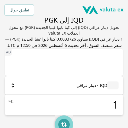
تطبيق جوال
IQD إلى PGK
تحويل دينار عراقي (IQD) إلى كينا بابوا غينيا الجديدة (PGK) مع محول
العملات Valuta EX
1
دينار عراقي
(
IQD
) يساوي
0.0033726
كينا بابوا غينيا الجديدة
(
PGK
) —
سعر منتصف السوق، آخر تحديث
6 أغسطس 2026 في 12:50 م UTC
.
IQD - دينار عراقي
ع.د