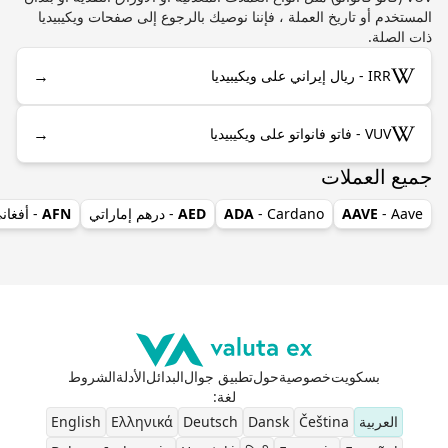
المستخدم أو تاريخ العملة ، فإننا نوصيك بالرجوع إلى صفحات ويكيبيديا
ذات الصلة.
→
IRR - ريال إيراني على ويكيبيديا
→
VUV - فاتو فانواتو على ويكيبيديا
جميع العملات
- Aave
AAVE
- Cardano
ADA
AED
- درهم إماراتي
AFN
- أفغان
بسكويت
خصوصية
حول
تطبيق جوال
البدائل
الأدلة
الشروط
لغة
:
العربية
Čeština
Dansk
Deutsch
Ελληνικά
English