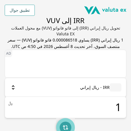
تطبيق جوال
IRR إلى VUV
تحويل ريال إيراني (IRR) إلى فاتو فانواتو (VUV) مع محول العملات
Valuta EX
1
ريال إيراني
(
IRR
) يساوي
0.000086518
فاتو فانواتو
(
VUV
) — سعر
منتصف السوق، آخر تحديث
8 أغسطس 2026 في 4:50 ص UTC
.
IRR - ريال إيراني
﷼