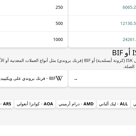
250
6065.
500
12130.
1000
24261
إذا كنت مهتمًا بمعرفة المزيد من المعلومات حول ISK (كرونة أيسلندية) أو BIF (فرنك بروندي
الصلة.
→
BIF - فرنك بروندي على ويكيبيديا
ي
ALL
- ليك ألباني
AMD
- درام أرميني
AOA
- كوانزا أنغولي
ARS
- 