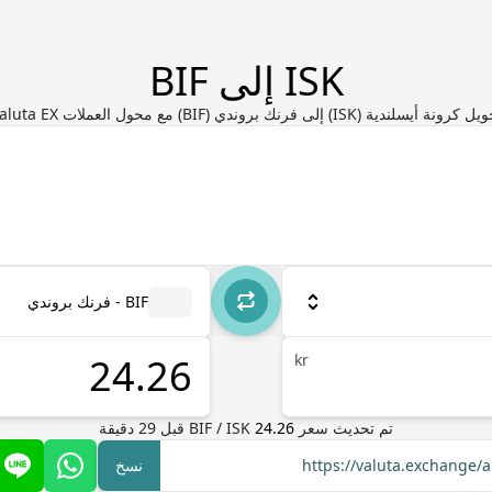
ISK إلى BIF
كرونة أيسلندية (ISK) إلى فرنك بروندي (BIF) مع محول العملات Valuta EX
BIF - فرنك بروندي
kr
تم تحديث سعر
24.26
ISK
/
BIF
قبل
29
دقيقة
https://valuta.exchange/a
نسخ