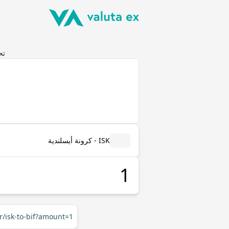
تحويل 
ISK - كرونة أيسلندية
r/isk-to-bif?amount=1