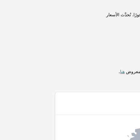
ك بروندي (BIF) لإجراء التحويلات فورًا. تُحدَّث الأسعار
المعروض
هنا
.