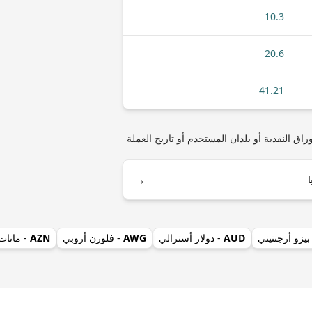
10.3
20.6
41.21
) مثل أنواع العملات المعدنية أو الأوراق النقدية أو بلدان المستخدم أو تاريخ العملة
→
بيزو أرجنتيني
AUD
- دولار أسترالي
AWG
- فلورن أروبي
AZN
- مانات