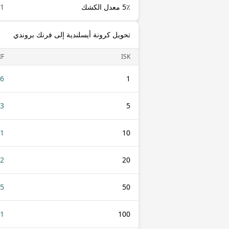
5٪ معدل الكشك
1 ISK
تحويل كرونة أيسلندية إلى فرنك بروندي
IF
ISK
26
1
.3
5
61
10
22
20
05
50
11
100