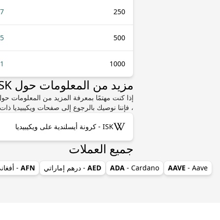
27
250
55
500
.1
1000
مزيد من المعلومات حول ISK أو BIF
، فإننا نوصيك بالرجوع إلى صفحات ويكيبيديا ذات 
ISK - كرونة أيسلندية على ويكيبيديا
جميع العملات
- Aave
AAVE
- Cardano
ADA
AED
- درهم إماراتي
AFN
- أفغان