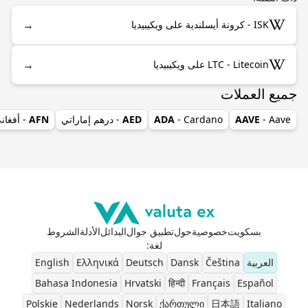
→
ISK - كرونة أيسلندية على ويكيبيديا
→
LTC - Litecoin على ويكيبيديا
جميع العملات
- Aave
AAVE
- Cardano
ADA
AED
- درهم إماراتي
AFN
- أفغان
بسكويت
خصوصية
حول
تطبيق جوال
البدائل
الأدلة
الشروط
لغة
:
العربية
Čeština
Dansk
Deutsch
Ελληνικά
English
Bahasa Indonesia
Hrvatski
हिन्दी
Français
Español
Polskie
Nederlands
Norsk
ქართული
日本語
Italiano