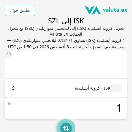
تطبيق جوال
ISK إلى SZL
تحويل كرونة أيسلندية (ISK) إلى ليلانجيني سوازيلندي (SZL) مع محول
العملات Valuta EX
1
كرونة أيسلندية
(
ISK
) يساوي
0.13171
ليلانجيني سوازيلندي
(
SZL
) —
سعر منتصف السوق، آخر تحديث
8 أغسطس 2026 في 1:50 ص UTC
.
ISK - كرونة أيسلندية
kr