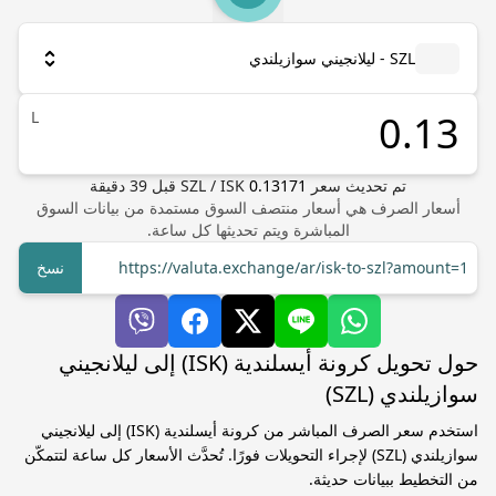
SZL - ليلانجيني سوازيلندي
L
تم تحديث سعر
0.13171
ISK
/
SZL
قبل
39
دقيقة
أسعار الصرف هي أسعار منتصف السوق مستمدة من بيانات السوق
المباشرة ويتم تحديثها كل ساعة.
https://valuta.exchange/ar/isk-to-szl?amount=1
نسخ
حول تحويل كرونة أيسلندية (ISK) إلى ليلانجيني
سوازيلندي (SZL)
استخدم سعر الصرف المباشر من كرونة أيسلندية (ISK) إلى ليلانجيني
سوازيلندي (SZL) لإجراء التحويلات فورًا. تُحدَّث الأسعار كل ساعة لتتمكّن
من التخطيط ببيانات حديثة.