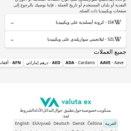
النقدية أو بلدان المستخدم أو تاريخ العملة ، فإننا نوصيك بالرجوع إلى
صفحات ويكيبيديا ذات الصلة.
→
ISK - كرونة أيسلندية على ويكيبيديا
→
SZL - ليلانجيني سوازيلندي على ويكيبيديا
جميع العملات
- Aave
AAVE
- Cardano
ADA
AED
- درهم إماراتي
AFN
- أفغان
بسكويت
خصوصية
حول
تطبيق جوال
البدائل
الأدلة
الشروط
لغة
:
العربية
Čeština
Dansk
Deutsch
Ελληνικά
English