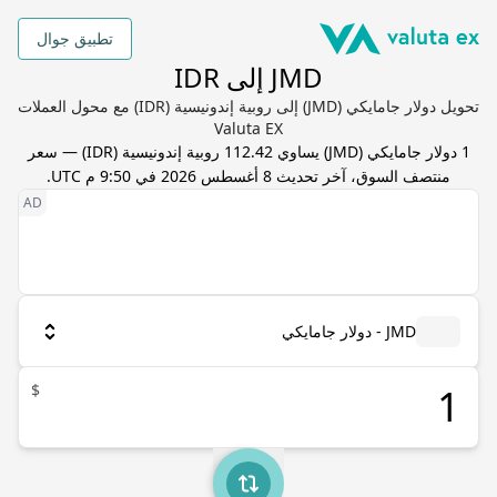
تطبيق جوال
JMD إلى IDR
تحويل دولار جامايكي (JMD) إلى روبية إندونيسية (IDR) مع محول العملات
Valuta EX
1
دولار جامايكي
(
JMD
) يساوي
112.42
روبية إندونيسية
(
IDR
) — سعر
منتصف السوق، آخر تحديث
8 أغسطس 2026 في 9:50 م UTC
.
JMD - دولار جامايكي
$