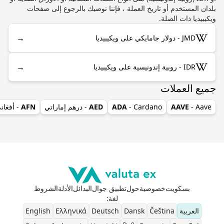
بلدان المستخدم أو تاريخ العملة ، فإننا نوصيك بالرجوع إلى صفحات
ويكيبيديا ذات الصلة.
→
JMD - دولار جامايكي على ويكيبيديا
→
IDR - روبية إندونيسية على ويكيبيديا
جميع العملات
- Aave
AAVE
- Cardano
ADA
AED
- درهم إماراتي
AFN
- أفغان
بسكويت
خصوصية
حول
تطبيق جوال
البدائل
الأدلة
الشروط
لغة
:
العربية
Čeština
Dansk
Deutsch
Ελληνικά
English