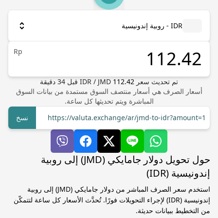
IDR - روبية إندونيسية
Rp
تم تحديث سعر
112.42
JMD
/
IDR
قبل
34
دقيقة
أسعار الصرف هي أسعار منتصف السوق مستمدة من بيانات السوق
المباشرة ويتم تحديثها كل ساعة.
https://valuta.exchange/ar/jmd-to-idr?amount=1
نسخ
حول تحويل دولار جامايكي (JMD) إلى روبية
إندونيسية (IDR)
استخدم سعر الصرف المباشر من دولار جامايكي (JMD) إلى روبية
إندونيسية (IDR) لإجراء التحويلات فورًا. تُحدَّث الأسعار كل ساعة لتتمكّن
من التخطيط ببيانات حديثة.