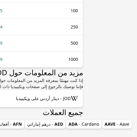
85
100
14
250
29
500
59
1000
مزيد من المعلومات حول JOD أو GBP
فإننا نوصيك بالرجوع إلى صفحات ويكيبيديا ذات ا
JOD - دينار أردني على ويكيبيديا
جميع العملات
- Aave
AAVE
- Cardano
ADA
AED
- درهم إماراتي
AFN
- أفغان