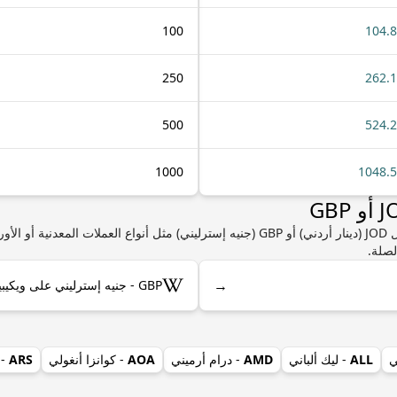
100
104.
250
262.
500
524.
1000
1048.
إذا كنت مهتمًا بمعرفة المزيد من المعلومات حول JOD (دينار أردني) أو GBP (جنيه إسترليني) مث
لصلة.
→
GBP - جنيه إسترليني على ويكيبيديا
ي
ALL
- ليك ألباني
AMD
- درام أرميني
AOA
- كوانزا أنغولي
ARS
- 