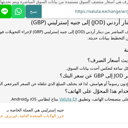
ف هي أسعار منتصف السوق مستمدة من بيانات السوق المباشرة ويتم تحديثها
https://valuta.exchange/a
نسخ
لى جنيه إسترليني (GBP)
استخدم سعر الصرف المباشر من دينار أردني (JOD) إلى جنيه إسترل
التخطيط ببيانات حديثة.
ة
ديث أسعار الصرف؟
كل ساعة لتعكس أحدث بيانات السوق.
لبنك؟
ّدون رسوماً أو هوامش، لذا قد يختلف المبلغ الذي تتلقاه عن السعر المرجعي 
دام هذا المحوّل على الهاتف؟
 على متصفحات الهاتف، وتطبيق
Valuta EX
متاح لنظامي iOS وAndroid.
جنيه إسترليني هي العملة الخاصة بـ
جزر الولايات المتحدة النائية, غيرنزي, 