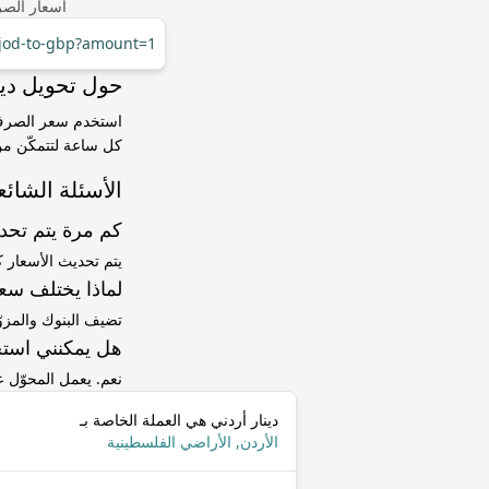
أسعار الصر
r/jod-to-gbp?amount=1
حول تحويل دينار أردني (JOD) إ
كل ساعة لتتمكّن من 
الأسئلة الشائع
كم مرة يتم تح
يتم تحديث الأسعار 
لماذا يختلف سعر JOD إلى GBP عن سعر ا
تضيف البنوك والمزو
هل يمكنني استخ
نعم. يعمل المحوّل
دينار أردني هي العملة الخاصة بـ
الأردن, الأراضي الفلسطينية