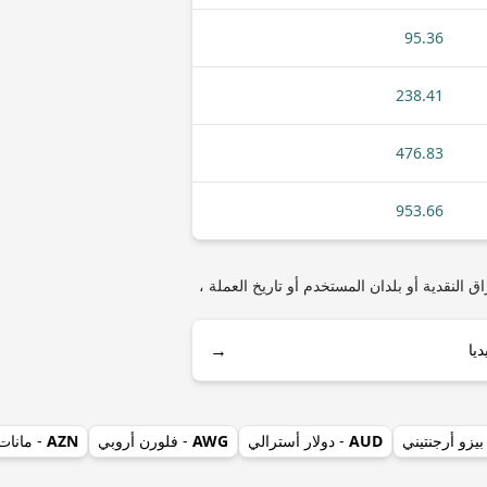
95.36
238.41
476.83
953.66
ل أنواع العملات المعدنية أو الأوراق النقدية أو بلدان المستخدم أو تاريخ العملة ،
→
بيزو أرجنتيني
AUD
- دولار أسترالي
AWG
- فلورن أروبي
AZN
- مانات