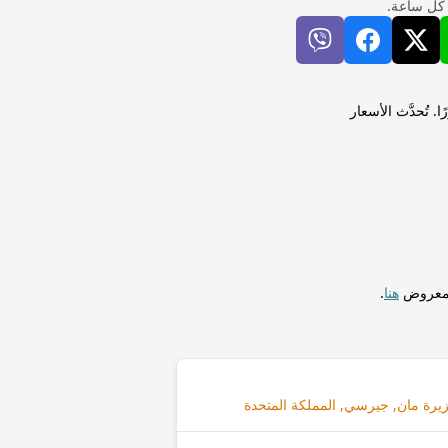
 كل ساعة.
يني (GBP) لإجراء التحويلات فورًا. تُحدَّث الأسعار
المعروض
هنا
.
جزيرة مان, جيرسي, المملكة المتحدة