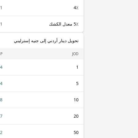
1 JOD
4٪
5٪ معدل الكشك
1 JOD
تحويل دينار أردني إلى جنيه إسترليني
P
JOD
04
1
24
5
48
10
97
20
42
50