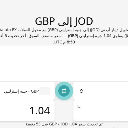
JOD إلى GBP
ل دينار أردني (JOD) إلى جنيه إسترليني (GBP) مع محول العملات Valuta EX
) يساوي
1.04
جنيه إسترليني
(
GBP
) — سعر منتصف السوق، آخر تحديث
8:50 م UTC
.
GBP - جنيه إسترليني
د.ا
تم تحديث سعر
1.04
JOD
/
GBP
قبل
53
دقيقة