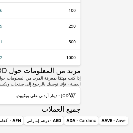
36
100
.9
250
81
500
62
1000
مزيد من المعلومات حول JOD أو XOF
العملة ، فإننا نوصيك بالرجوع إلى صفحات ويكيبيد
JOD - دينار أردني على ويكيبيديا
جميع العملات
- Aave
AAVE
- Cardano
ADA
AED
- درهم إماراتي
AFN
- أفغان