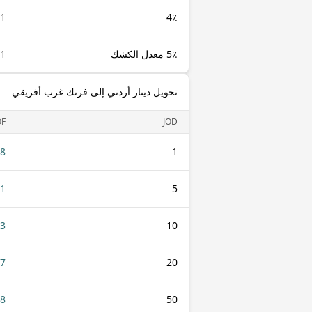
1 JOD
4٪
5٪ معدل الكشك
1 JOD
تحويل دينار أردني إلى فرنك غرب أفريقي
OF
JOD
08
1
41
5
83
10
67
20
18
50