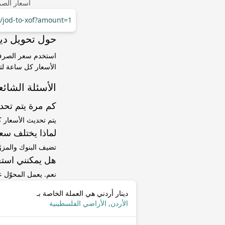
أسعار الصر
r/jod-to-xof?amount=1
حول تحويل دينار أردني (JOD) إل
الأسعار كل ساعة لتت
الأسئلة الشائع
كم مرة يتم تح
يتم تحديث الأسعار 
لماذا يختلف سعر JOD إلى XOF عن سعر ا
تضيف البنوك والمزو
هل يمكنني استخ
نعم. يعمل المحوّل
دينار أردني هي العملة الخاصة بـ
الأردن, الأراضي الفلسطينية