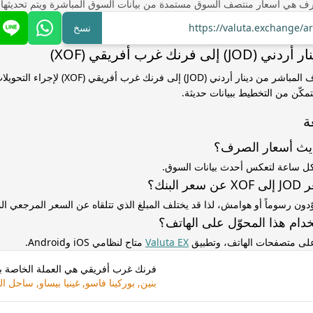
ف هي أسعار منتصف السوق مستمدة من بيانات السوق المباشرة ويتم تحديثها
https://valuta.exchange/a
نسخ
ى فرنك غرب أفريقي (XOF)
استخدم سعر الصرف المباشر من دينار أردني (JOD) إلى فرنك غ
مكّن من التخطيط ببيانات حديثة.
ة
ديث أسعار الصرف؟
كل ساعة لتعكس أحدث بيانات السوق.
لبنك؟
ّدون رسوماً أو هوامش، لذا قد يختلف المبلغ الذي تتلقاه عن السعر المرجعي 
دام هذا المحوّل على الهاتف؟
 على متصفحات الهاتف، وتطبيق
Valuta EX
متاح لنظامي iOS وAndroid.
فرنك غرب أفريقي هي العملة الخاصة بـ
بنين, بوركينا فاسو, غينيا بيساو, ساحل ال