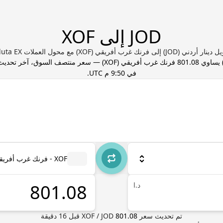
JOD إلى XOF
ردني (JOD) إلى فرنك غرب أفريقي (XOF) مع محول العملات Valuta EX
 يساوي
801.08
فرنك غرب أفريقي
(
XOF
) — سعر منتصف السوق، آخر تحدي
في 9:50 م UTC
.
XOF - فرنك غرب أفريقي
د.ا
تم تحديث سعر
801.08
JOD
/
XOF
قبل
16
دقيقة