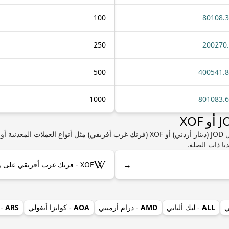
100
80108.
250
200270
500
400541.
1000
801083.
إذا كنت مهتمًا بمعرفة المزيد من المعلومات حول JOD (دينار أردني) أو XOF (فرنك غرب أفريقي) 
يا ذات الصلة.
→
XOF - فرنك غرب أفريقي على ويكيبيديا
ي
ALL
- ليك ألباني
AMD
- درام أرميني
AOA
- كوانزا أنغولي
ARS
- 