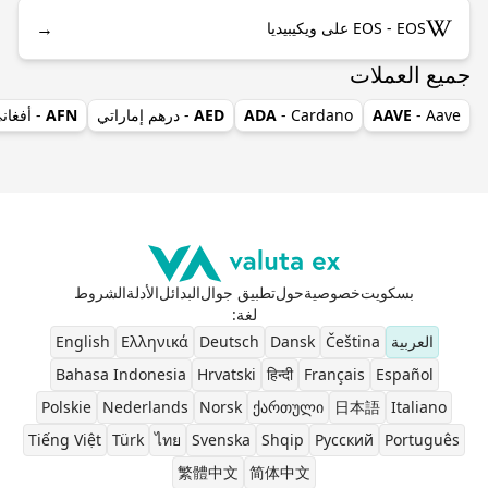
→
EOS - EOS على ويكيبيديا
جميع العملات
- Aave
AAVE
- Cardano
ADA
AED
- درهم إماراتي
AFN
- أفغان
بسكويت
خصوصية
حول
تطبيق جوال
البدائل
الأدلة
الشروط
لغة
:
العربية
Čeština
Dansk
Deutsch
Ελληνικά
English
Bahasa Indonesia
Hrvatski
हिन्दी
Français
Español
Polskie
Nederlands
Norsk
ქართული
日本語
Italiano
Tiếng Việt
Türk
ไทย
Svenska
Shqip
Pусский
Português
繁體中文
简体中文