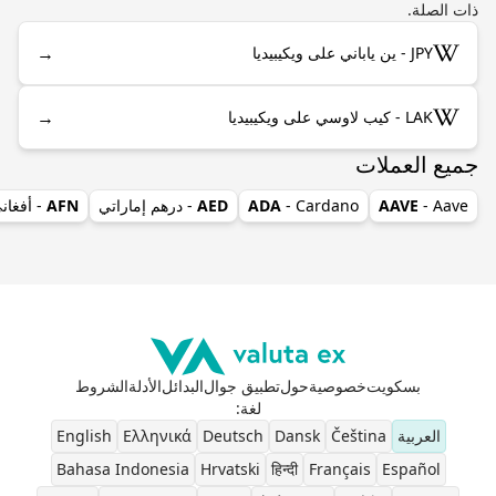
ذات الصلة.
→
JPY - ين ياباني على ويكيبيديا
→
LAK - كيب لاوسي على ويكيبيديا
جميع العملات
- Aave
AAVE
- Cardano
ADA
AED
- درهم إماراتي
AFN
- أفغان
بسكويت
خصوصية
حول
تطبيق جوال
البدائل
الأدلة
الشروط
لغة
:
العربية
Čeština
Dansk
Deutsch
Ελληνικά
English
Bahasa Indonesia
Hrvatski
हिन्दी
Français
Español