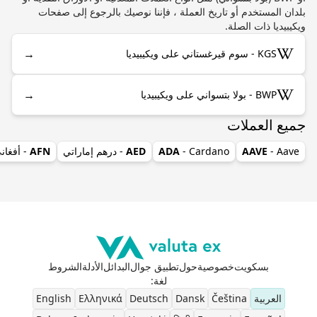
بلدان المستخدم أو تاريخ العملة ، فإننا نوصيك بالرجوع إلى صفحات
ويكيبيديا ذات الصلة.
→
KGS - سوم قيرغستاني على ويكيبيديا
→
BWP - بولا بتسواني على ويكيبيديا
جميع العملات
- Aave
AAVE
- Cardano
ADA
AED
- درهم إماراتي
AFN
- أفغان
بسكويت
خصوصية
حول
تطبيق جوال
البدائل
الأدلة
الشروط
لغة
:
العربية
Čeština
Dansk
Deutsch
Ελληνικά
English