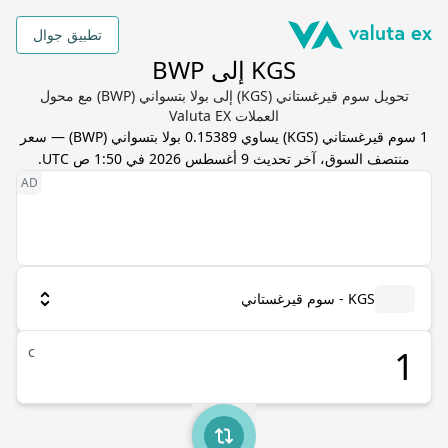
تطبيق جوال
KGS إلى BWP
تحويل سوم قيرغستاني (KGS) إلى بولا بتسواني (BWP) مع محول
العملات Valuta EX
1
سوم قيرغستاني
(
KGS
) يساوي
0.15389
بولا بتسواني
(
BWP
) — سعر
منتصف السوق، آخر تحديث
9 أغسطس 2026 في 1:50 ص UTC
.
KGS - سوم قيرغستاني
с