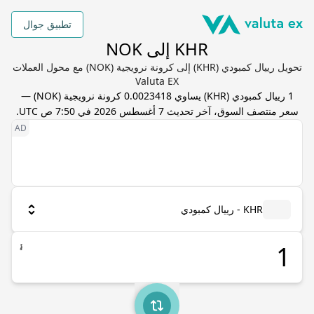
تطبيق جوال
KHR إلى NOK
تحويل رييال كمبودي (KHR) إلى كرونة نرويجية (NOK) مع محول العملات
Valuta EX
1
رييال كمبودي
(
KHR
) يساوي
0.0023418
كرونة نرويجية
(
NOK
) —
سعر منتصف السوق، آخر تحديث
7 أغسطس 2026 في 7:50 ص UTC
.
KHR - رييال كمبودي
៛