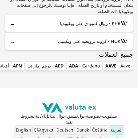
بلدان المستخدم أو تاريخ العملة ، فإننا نوصيك بالرجوع إلى صفحات
ويكيبيديا ذات الصلة.
→
KHR - رييال كمبودي على ويكيبيديا
→
NOK - كرونة نرويجية على ويكيبيديا
جميع العملات
- Aave
AAVE
- Cardano
ADA
AED
- درهم إماراتي
AFN
- أفغان
بسكويت
خصوصية
حول
تطبيق جوال
البدائل
الأدلة
الشروط
لغة
:
العربية
Čeština
Dansk
Deutsch
Ελληνικά
English