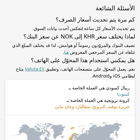
الأسئلة الشائعة
كم مرة يتم تحديث أسعار الصرف؟
يتم تحديث الأسعار كل ساعة لتعكس أحدث بيانات السوق.
لماذا يختلف سعر KHR إلى NOK عن سعر البنك؟
تضيف البنوك والمزوّدون رسوماً أو هوامش، لذا قد يختلف المبلغ الذي
تتلقاه عن السعر المرجعي المعروض
هنا
.
هل يمكنني استخدام هذا المحوّل على الهاتف؟
نعم. يعمل المحوّل على متصفحات الهاتف، وتطبيق
Valuta EX
متاح
لنظامي iOS وAndroid.
رييال كمبودي هي العملة الخاصة بـ
كمبوديا
كرونة نرويجية هي العملة الخاصة بـ
جزيرة بوفيه, النرويج, سفالبارد وجان ماين