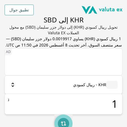
تطبيق جوال
KHR إلى SBD
تحويل رييال كمبودي (KHR) إلى دولار جزر سليمان (SBD) مع محول
العملات Valuta EX
1
رييال كمبودي
(
KHR
) يساوي
0.0019917
دولار جزر سليمان
(
SBD
) —
سعر منتصف السوق، آخر تحديث
8 أغسطس 2026 في 11:50 ص UTC
.
KHR - رييال كمبودي
៛