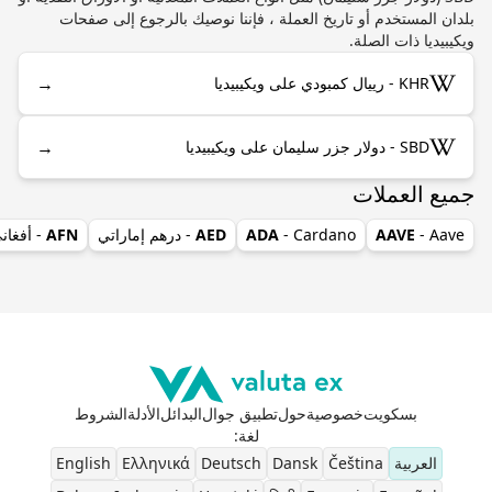
بلدان المستخدم أو تاريخ العملة ، فإننا نوصيك بالرجوع إلى صفحات
ويكيبيديا ذات الصلة.
→
KHR - رييال كمبودي على ويكيبيديا
→
SBD - دولار جزر سليمان على ويكيبيديا
جميع العملات
- Aave
AAVE
- Cardano
ADA
AED
- درهم إماراتي
AFN
- أفغان
بسكويت
خصوصية
حول
تطبيق جوال
البدائل
الأدلة
الشروط
لغة
:
العربية
Čeština
Dansk
Deutsch
Ελληνικά
English