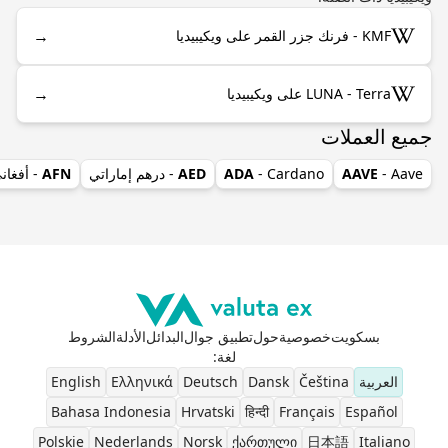
→
KMF - فرنك جزر القمر على ويكيبيديا
→
LUNA - Terra على ويكيبيديا
جميع العملات
- Aave
AAVE
- Cardano
ADA
AED
- درهم إماراتي
AFN
- أفغان
بسكويت
خصوصية
حول
تطبيق جوال
البدائل
الأدلة
الشروط
لغة
:
العربية
Čeština
Dansk
Deutsch
Ελληνικά
English
Bahasa Indonesia
Hrvatski
हिन्दी
Français
Español
Polskie
Nederlands
Norsk
ქართული
日本語
Italiano