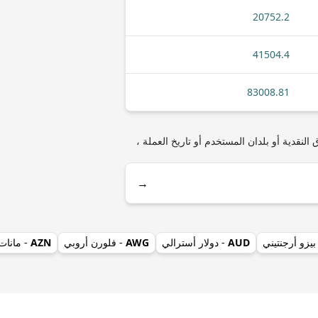
20752.2
41504.4
83008.81
XTZ (T) مثل أنواع العملات المعدنية أو الأوراق النقدية أو بلدان المستخدم أو تاريخ العملة ،
→
بيزو أرجنتيني
AUD
- دولار أسترالي
AWG
- فلورن أروبي
AZN
- مانات