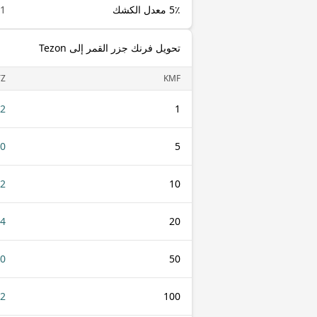
5٪ معدل الكشك
1 KMF
تحويل فرنك جزر القمر إلى Tezon
TZ
KMF
12
1
60
5
12
10
24
20
60
50
.2
100