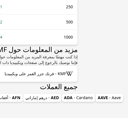
01
250
02
500
04
1000
مزيد من المعلومات حول KMF أو XTZ
فإننا نوصيك بالرجوع إلى صفحات ويكيبيديا ذات ا
KMF - فرنك جزر القمر على ويكيبيديا
جميع العملات
- Aave
AAVE
- Cardano
ADA
AED
- درهم إماراتي
AFN
- أفغان