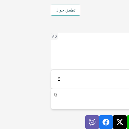
تطبيق جوال
ꜩ