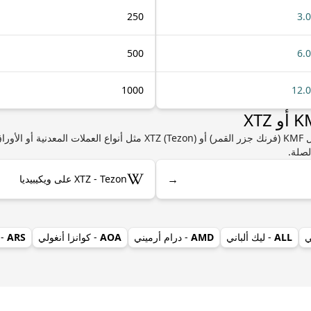
250
3.
500
6.
1000
12.
إذا كنت مهتمًا بمعرفة المزيد من المعلومات حول KMF (فرنك جزر القمر) أو ezon
لصلة.
→
XTZ - Tezon على ويكيبيديا
ي
ALL
- ليك ألباني
AMD
- درام أرميني
AOA
- كوانزا أنغولي
ARS
- 