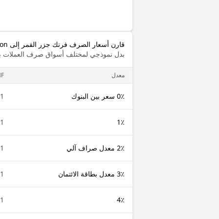
قارن أسعار الصرف فرنك جزر القمر إلى Tezon
بدل نموذجي لمختلف أسواق صرف العملات با
معدل
F
0٪ سعر بين البنوك
1 KMF
1 KMF
1٪
2٪ معدل صراف آلي
1 KMF
3٪ معدل بطاقة الائتمان
1 KMF
1 KMF
4٪