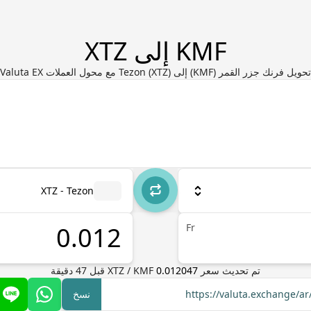
KMF إلى XTZ
تحويل فرنك جزر القمر (KMF) إلى Tezon (XTZ) مع محول العملات Valuta EX
XTZ - Tezon
Fr
تم تحديث سعر
0.012047
KMF
/
XTZ
قبل
47
دقيقة
https://valuta.exchange/a
نسخ