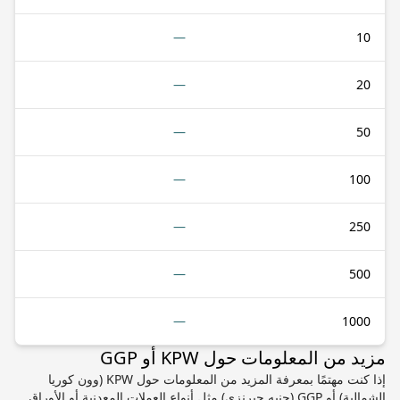
—
10
—
20
—
50
—
100
—
250
—
500
—
1000
مزيد من المعلومات حول KPW أو GGP
إذا كنت مهتمًا بمعرفة المزيد من المعلومات حول KPW (وون كوريا
الشمالية) أو GGP (جنيه جيرنزي) مثل أنواع العملات المعدنية أو الأوراق