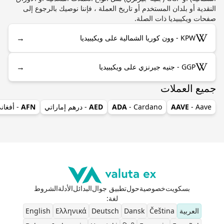
النقدية أو بلدان المستخدم أو تاريخ العملة ، فإننا نوصيك بالرجوع إلى
صفحات ويكيبيديا ذات الصلة.
→
KPW - وون كوريا الشمالية على ويكيبيديا
→
GGP - جنيه جيرنزي على ويكيبيديا
جميع العملات
- Aave
AAVE
- Cardano
ADA
AED
- درهم إماراتي
AFN
- أفغان
بسكويت
خصوصية
حول
تطبيق جوال
البدائل
الأدلة
الشروط
لغة
:
العربية
Čeština
Dansk
Deutsch
Ελληνικά
English