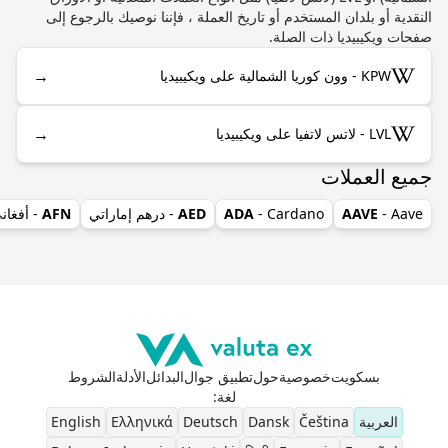
النقدية أو بلدان المستخدم أو تاريخ العملة ، فإننا نوصيك بالرجوع إلى
صفحات ويكيبيديا ذات الصلة.
→
KPW - وون كوريا الشمالية على ويكيبيديا
→
LVL - لاتس لاتفيا على ويكيبيديا
جميع العملات
- Aave
AAVE
- Cardano
ADA
AED
- درهم إماراتي
AFN
- أفغان
بسكويت
خصوصية
حول
تطبيق جوال
البدائل
الأدلة
الشروط
لغة
:
العربية
Čeština
Dansk
Deutsch
Ελληνικά
English