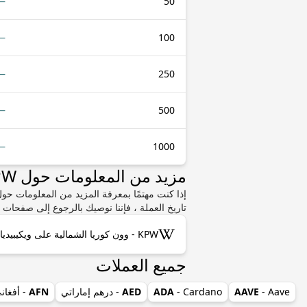
—
50
—
100
—
250
—
500
—
1000
مزيد من المعلومات حول KPW أو XCD
تاريخ العملة ، فإننا نوصيك بالرجوع إلى صفحات و
KPW - وون كوريا الشمالية على ويكيبيديا
جميع العملات
- Aave
AAVE
- Cardano
ADA
AED
- درهم إماراتي
AFN
- أفغان