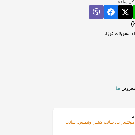
 كل ساعة.
 وون كوريا الشمالية (KPW) إلى دولار شرق الكاريبي (XCD) لإجراء التحويلات فورًا.
المعروض
هنا
.
ـ
ينادا, مونتسرات, سانت كيتس ونيفيس, سانت