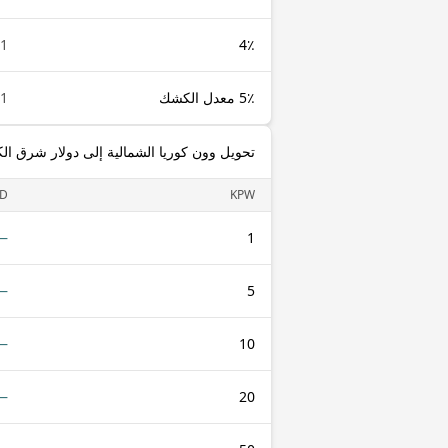
1 KPW
4٪
5٪ معدل الكشك
1 KPW
تحويل وون كوريا الشمالية إلى دولار شرق الك
D
KPW
—
1
—
5
—
10
—
20