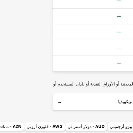
—
—
—
—
—
(دولار شرق الكاريبي) مثل أنواع العملات المعدنية أو الأوراق النقدية أو بلدان المستخدم أو
→
بيزو أرجنتيني
AUD
- دولار أسترالي
AWG
- فلورن أروبي
AZN
- مانات