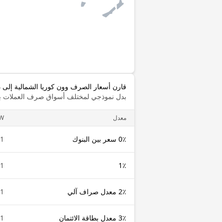
قارن أسعار الصرف وون كوريا الشمالية إلى د
بدل نموذجي لمختلف أسواق صرف العملات با
معدل
W
0٪ سعر بين البنوك
1 KPW
1 KPW
1٪
2٪ معدل صراف آلي
1 KPW
3٪ معدل بطاقة الائتمان
1 KPW