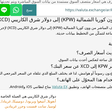
ف هي أسعار منتصف السوق مستمدة من بيانات السوق المباشرة ويتم تحديثها
https://valuta.exchange/ar
نسخ
ة (KPW) إلى دولار شرق الكاريبي (XCD)
استخدم سعر الصرف المباشر من
ساعة لتتمكّن من التخطيط ببيانات حديثة.
ة
ديث أسعار الصرف؟
كل ساعة لتعكس أحدث بيانات السوق.
لبنك؟
ّدون رسوماً أو هوامش، لذا قد يختلف المبلغ الذي تتلقاه عن السعر المرجعي 
دام هذا المحوّل على الهاتف؟
 على متصفحات الهاتف، وتطبيق
Valuta EX
متاح لنظامي iOS وAndroid.
دولار شرق الكاريبي هي العملة الخاصة ب
أنغويلا, أنتيغوا وبربودا, دومينيكا, غر
لوسيا, سانت فنسنت وجزر غرينادين