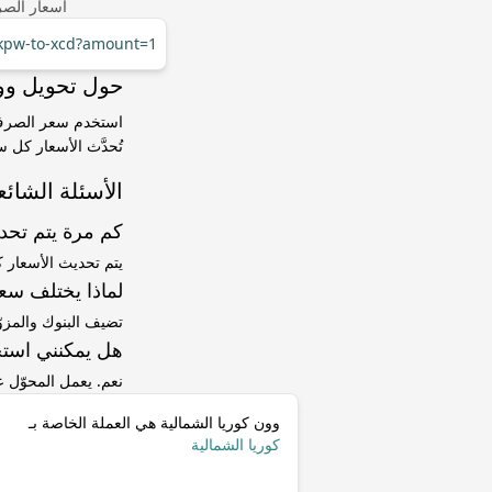
أسعار الصر
/kpw-to-xcd?amount=1
حول تحويل وون كوريا الشمالي
تُحدَّث الأسعار كل 
الأسئلة الشائع
كم مرة يتم تح
يتم تحديث الأسعار 
لماذا يختلف سعر KPW إلى XCD عن سعر ا
تضيف البنوك والمزو
هل يمكنني استخ
نعم. يعمل المحوّل
وون كوريا الشمالية هي العملة الخاصة بـ
كوريا الشمالية