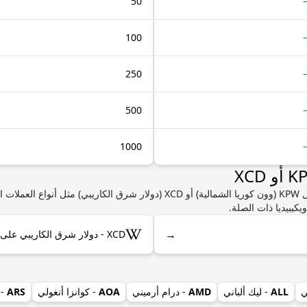
50
100
250
500
1000
إذا كنت مهتمًا بمعرفة المزيد من المعلومات حول KPW (وون كوريا الشمالية) أو XCD 
يكيبيديا ذات الصلة.
→
XCD - دولار شرق الكاريبي على ويكيبيديا
ي
ALL
- ليك ألباني
AMD
- درام أرميني
AOA
- كوانزا أنغولي
ARS
- 