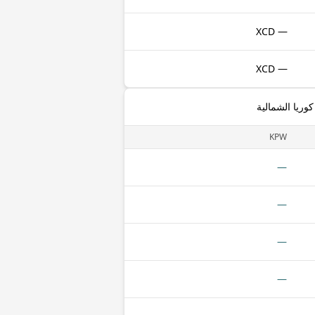
— XCD
— XCD
وريا الشمالية
KPW
—
—
—
—