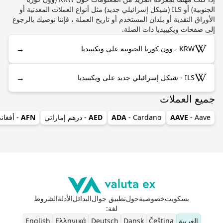
الجنوبية) أو ILS (شيكل إسرائيلي جديد) مثل أنواع العملات المعدنية أو
الأوراق النقدية أو بلدان المستخدم أو تاريخ العملة ، فإننا نوصيك بالرجوع
إلى صفحات ويكيبيديا ذات الصلة.
→
KRW - وون كوريا الجنوبية على ويكيبيديا
→
ILS - شيكل إسرائيلي جديد على ويكيبيديا
جميع العملات
- Aave
AAVE
- Cardano
ADA
AED
- درهم إماراتي
AFN
- أفغان
بسكويت
خصوصية
حول
تطبيق جوال
البدائل
الأدلة
الشروط
لغة
:
العربية
Čeština
Dansk
Deutsch
Ελληνικά
English