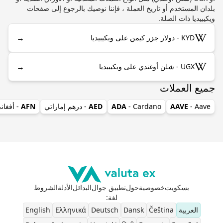
بلدان المستخدم أو تاريخ العملة ، فإننا نوصيك بالرجوع إلى صفحات
ويكيبيديا ذات الصلة.
→
KYD - دولار جزر كيمن على ويكيبيديا
→
UGX - شلن أوغندي على ويكيبيديا
جميع العملات
- Aave
AAVE
- Cardano
ADA
AED
- درهم إماراتي
AFN
- أفغان
بسكويت
خصوصية
حول
تطبيق جوال
البدائل
الأدلة
الشروط
لغة
:
العربية
Čeština
Dansk
Deutsch
Ελληνικά
English