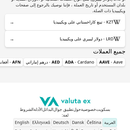
بلدان المستخدم أو تاريخ العملة ، فإننا نوصيك بالرجوع إلى صفحات
ويكيبيديا ذات الصلة.
→
KZT - تينغ كازاخستاني على ويكيبيديا
→
LRD - دولار ليبيري على ويكيبيديا
جميع العملات
- Aave
AAVE
- Cardano
ADA
AED
- درهم إماراتي
AFN
- أفغان
بسكويت
خصوصية
حول
تطبيق جوال
البدائل
الأدلة
الشروط
لغة
:
العربية
Čeština
Dansk
Deutsch
Ελληνικά
English