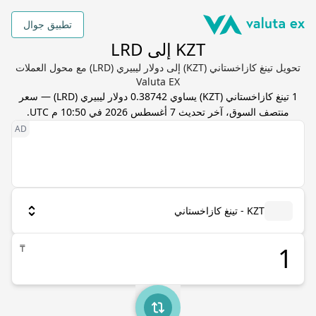
تطبيق جوال
KZT إلى LRD
تحويل تينغ كازاخستاني (KZT) إلى دولار ليبيري (LRD) مع محول العملات
Valuta EX
1
تينغ كازاخستاني
(
KZT
) يساوي
0.38742
دولار ليبيري
(
LRD
) — سعر
منتصف السوق، آخر تحديث
7 أغسطس 2026 في 10:50 م UTC
.
KZT - تينغ كازاخستاني
₸