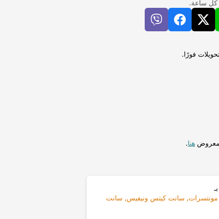
 كل ساعة.
KZT) إلى دولار شرق الكاريبي (XCD) لإجراء التحويلات فورًا.
المعروض
هنا
.
ـ
ينادا, مونتسرات, سانت كيتس ونيفيس, سانت