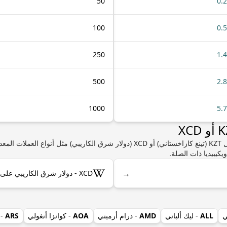
50
0.
100
0.
250
1.
500
2.
1000
5.
إذا كنت مهتمًا بمعرفة المزيد من المعلومات حول KZT (تينغ كازاخستاني) أو XCD (دولار شرق
يكيبيديا ذات الصلة.
→
XCD - دولار شرق الكاريبي على ويكيبيديا
ي
ALL
- ليك ألباني
AMD
- درام أرميني
AOA
- كوانزا أنغولي
ARS
- 