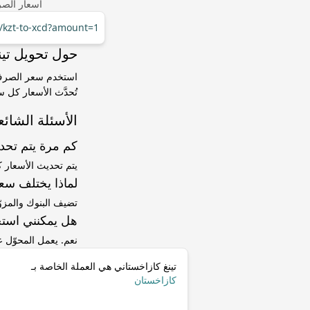
أسعار الصر
r/kzt-to-xcd?amount=1
حول تحويل تينغ كازاخستاني (ZT
تُحدَّث الأسعار كل 
الأسئلة الشائع
كم مرة يتم تح
يتم تحديث الأسعار 
لماذا يختلف سعر KZT إلى XCD عن سعر ا
تضيف البنوك والمزو
هل يمكنني استخ
نعم. يعمل المحوّل
تينغ كازاخستاني هي العملة الخاصة بـ
كازاخستان