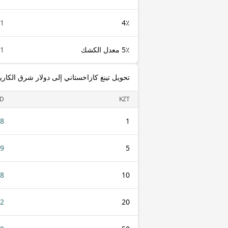
1 KZT
4٪
5٪ معدل الكشك
1 KZT
تحويل تينغ كازاخستاني إلى دولار شرق الكاري
D
KZT
58
1
29
5
58
10
12
20