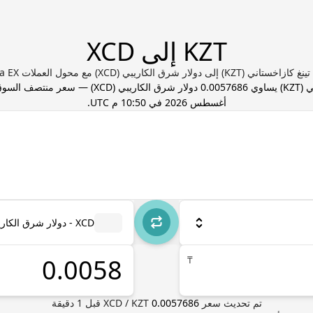
KZT إلى XCD
 (KZT) إلى دولار شرق الكاريبي (XCD) مع محول العملات Valuta EX
ي
(
KZT
) يساوي
0.0057686
دولار شرق الكاريبي
(
XCD
) — سعر منتصف السوق
أغسطس 2026 في 10:50 م UTC
.
XCD - دولار شرق الكاريبي
₸
تم تحديث سعر
0.0057686
KZT
/
XCD
قبل
1
دقيقة