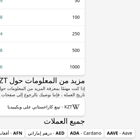
29
50
58
100
44
250
88
500
76
1000
مزيد من المعلومات حول KZT أو XCD
تاريخ العملة ، فإننا نوصيك بالرجوع إلى صفحات و
KZT - تينغ كازاخستاني على ويكيبيديا
جميع العملات
- Aave
AAVE
- Cardano
ADA
AED
- درهم إماراتي
AFN
- أفغان