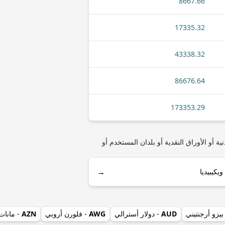
8667.66
17335.32
43338.32
86676.64
173353.29
 الكاريبي) مثل أنواع العملات المعدنية أو الأوراق النقدية أو بلدان المستخدم أو
→
بيزو أرجنتيني
AUD
- دولار أسترالي
AWG
- فلورن أروبي
AZN
- مانات