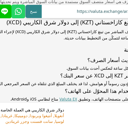
ف هي أسعار منتصف السوق مستمدة من بيانات السوق المباشرة ويتم تحديثها
https://valuta.exchange/a
نسخ
K) إلى دولار شرق الكاريبي (XCD)
استخدم سعر الصرف المباشر من تينغ كازاخستاني (
ساعة لتتمكّن من التخطيط ببيانات حديثة.
ة
ديث أسعار الصرف؟
كل ساعة لتعكس أحدث بيانات السوق.
لبنك؟
ّدون رسوماً أو هوامش، لذا قد يختلف المبلغ الذي تتلقاه عن السعر المرجعي 
دام هذا المحوّل على الهاتف؟
 على متصفحات الهاتف، وتطبيق
Valuta EX
متاح لنظامي iOS وAndroid.
دولار شرق الكاريبي هي العملة الخاصة ب
أنغويلا, أنتيغوا وبربودا, دومينيكا, غر
لوسيا, سانت فنسنت وجزر غرينادين