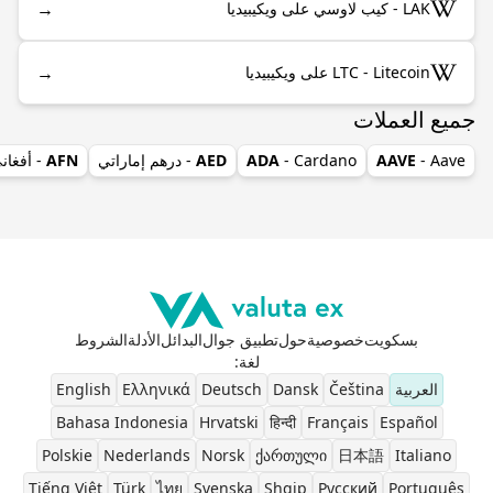
→
LAK - كيب لاوسي على ويكيبيديا
→
LTC - Litecoin على ويكيبيديا
جميع العملات
- Aave
AAVE
- Cardano
ADA
AED
- درهم إماراتي
AFN
- أفغان
بسكويت
خصوصية
حول
تطبيق جوال
البدائل
الأدلة
الشروط
لغة
:
العربية
Čeština
Dansk
Deutsch
Ελληνικά
English
Bahasa Indonesia
Hrvatski
हिन्दी
Français
Español
Polskie
Nederlands
Norsk
ქართული
日本語
Italiano
Tiếng Việt
Türk
ไทย
Svenska
Shqip
Pусский
Português