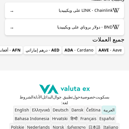
→
LINK - Chainlink على ويكيبيديا
→
BND - دولار بروناي على ويكيبيديا
جميع العملات
- Aave
AAVE
- Cardano
ADA
AED
- درهم إماراتي
AFN
- أفغان
بسكويت
خصوصية
حول
تطبيق جوال
البدائل
الأدلة
الشروط
لغة
:
العربية
Čeština
Dansk
Deutsch
Ελληνικά
English
Bahasa Indonesia
Hrvatski
हिन्दी
Français
Español
Polskie
Nederlands
Norsk
ქართული
日本語
Italiano